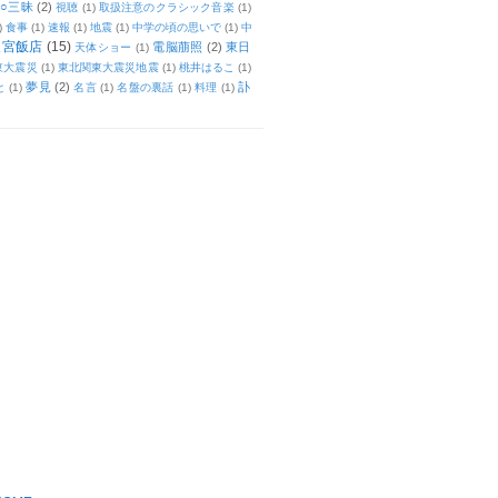
○三昧
(2)
視聴
(1)
取扱注意のクラシック音楽
(1)
)
食事
(1)
速報
(1)
地震
(1)
中学の頃の思いで
(1)
中
天宮飯店
(15)
電脳萠照
(2)
東日
天体ショー
(1)
東大震災
(1)
東北関東大震災地震
(1)
桃井はるこ
(1)
夢見
(2)
訃
と
(1)
名言
(1)
名盤の裏話
(1)
料理
(1)