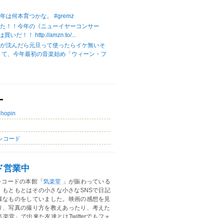
は何本育つかな。 #gremz
じた！！今年の《ニューイヤーコンサー
いだ！！ http://amzn.to/...
陽が沈んだら元旦って使ったらイケ無いそ
さて、今年最初の音楽始め「ウィーン・フ
ー
Chopin
レコード
ド営業中
レコードの本館「
気楽堂
」が賑わっている
。もともとはその小さな小さなSNSで日記
様なものをしていました。映画の感想を見
り、写真の撮り方を教えあったり、考えた
楽堂」で出来た友達とはTwitterでもフォ