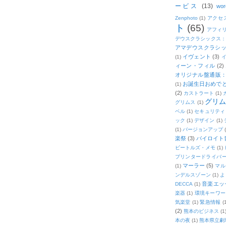
ービス
(13)
wor
Zenphoto
(1)
アクセ
ト
(65)
アフィ
デウスクラシックス
アマデウスクラシッ
イヴェント
(3)
(1)
ィーン・フィル
(2)
オリジナル盤通販：2
お誕生日おめで
(1)
(2)
カストラート
(1)
グリ
グリムス
(1)
ベル
(1)
セキュリティ
ック
(1)
デザイン
(1)
(1)
バージョンアップ
楽祭
(3)
バイロイト音
ビートルズ・メモ
(1)
プリンタードライバ
マーラー
(5)
(1)
マル
ンデルスゾーン
(1)
よ
音楽エッ
DECCA
(1)
楽器
(1)
環境キーワー
気楽堂
(1)
緊急情報
(
(2)
熊本のビジネス
(1
本の夜
(1)
熊本県立劇