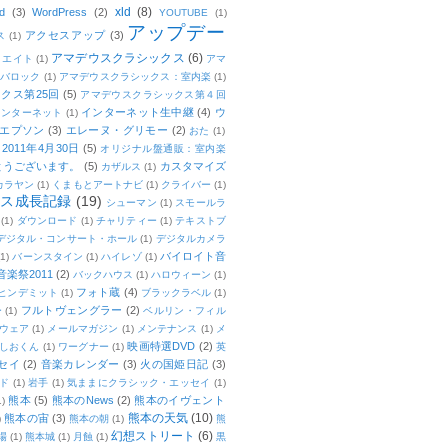
xld
(8)
d
(3)
WordPress
(2)
YOUTUBE
(1)
アップデー
アクセスアップ
(3)
ス
(1)
アマデウスクラシックス
(6)
リエイト
(1)
アマ
：バロック
(1)
アマデウスクラシックス：室内楽
(1)
クス第25回
(5)
アマデウスクラシックス第４回
インターネット生中継
(4)
ウ
インターネット
(1)
エプソン
(3)
エレーヌ・グリモー
(2)
おた
(1)
011年4月30日
(5)
オリジナル盤通販：室内楽
とうございます。
(5)
カスタマイズ
カザルス
(1)
カラヤン
(1)
くまもとアートナビ
(1)
クライバー
(1)
ムス成長記録
(19)
シューマン
(1)
スモールラ
(1)
ダウンロード
(1)
チャリティー
(1)
テキストブ
デジタル・コンサート・ホール
(1)
デジタルカメラ
バイロイト音
(1)
バーンスタイン
(1)
ハイレゾ
(1)
楽祭2011
(2)
バックハウス
(1)
ハロウィーン
(1)
フォト蔵
(4)
ヒンデミット
(1)
ブラックラベル
(1)
フルトヴェングラー
(2)
ー
(1)
ベルリン・フィル
ウェア
(1)
メールマガジン
(1)
メンテナンス
(1)
メ
映画特選DVD
(2)
しおくん
(1)
ワーグナー
(1)
英
セイ
(2)
音楽カレンダー
(3)
火の国姫日記
(3)
ド
(1)
岩手
(1)
気ままにクラシック・エッセイ
(1)
熊本
(5)
熊本のNews
(2)
熊本のイヴェント
1)
熊本の天気
(10)
熊本の宙
(3)
)
熊本の朝
(1)
熊
幻想ストリート
(6)
場
(1)
熊本城
(1)
月蝕
(1)
黒