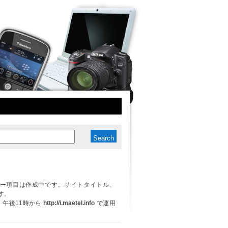
ー項目は作成中です。サイトタイトル、
す。
日、午後11時から
http://i.maetel.info
で運用