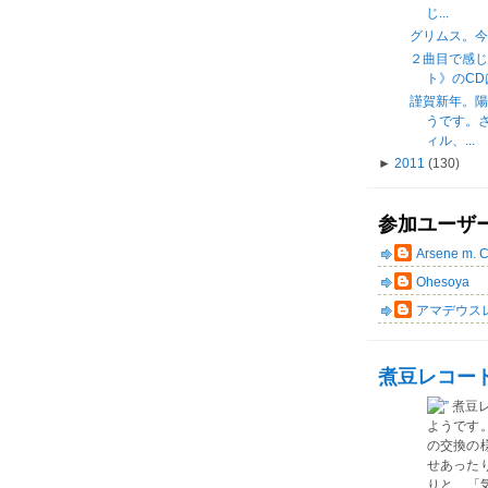
じ...
グリムス。今年
２曲目で感
ト》のCDは買
謹賀新年。
うです。
ィル、...
►
2011
(130)
参加ユーザ
Arsene m. 
Ohesoya
アマデウス
煮豆レコー
煮豆
ようです
の交換の
せあった
りと、「気