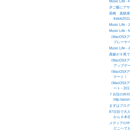
Music Life -
夕ご飯にア
長崎 真鯖煮魚
#atok201
Music Life
Music Life 
《MacOSX
プレーヤーが
Music Life -
真鰺が９尾で
《MacOSXア
アップデ
《MacOSX
デート！
《MacOSXア
ート - 201
７台目の外付
http://am
まずはブログ
87日目で大
から６本目
メディアの
どこへでも