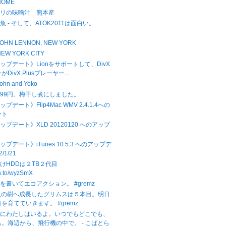
 HOME
サリの味噌汁 熊本産
 - そして、ATOK2011は面白い。
1
 - JOHN LENNON, NEW YORK
- NEW YORK CITY
アップデート》Lionをサポートして、DivX
DivX Plusプレーヤー...
 John and Yoko
99円。梅干し煮にしました。
ップデート》Flip4Mac WMV 2.4.1.4への
ート
アップデート》XLD 20120120 へのアップ
ップデート》iTunes 10.5.3 へのアップデ
2/1/21
けHDDは２TB２代目
zn.to/wyzSmX
を書いてエコアクション。 #gremz
人の樹へ成長したグリムスは５本目。明日
を育てていきます。 #gremz
中にわたしはいるよ。いつでもどこでも、
。海辺から、飛行機の中で。 - こばとら