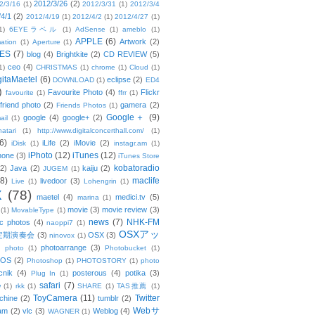
2012/3/26
(2)
2/3/16
(1)
2012/3/31
(1)
2012/3/4
/4/1
(2)
2012/4/19
(1)
2012/4/2
(1)
2012/4/27
(1)
1)
6EYEラベル
(1)
AdSense
(1)
ameblo
(1)
APPLE
(6)
Artwork
(2)
ation
(1)
Aperture
(1)
ES
(7)
blog
(4)
Brightkite
(2)
CD REVIEW
(5)
ceo
(4)
1)
CHRISTMAS
(1)
chrome
(1)
Cloud
(1)
gitaMaetel
(6)
eclipse
(2)
DOWNLOAD
(1)
ED4
)
Favourite Photo
(4)
Flickr
favourite
(1)
ffrr
(1)
friend photo
(2)
gamera
(2)
Friends Photos
(1)
Google＋
(9)
google
(4)
google+
(2)
ail
(1)
atari
(1)
http://www.digitalconcerthall.com/
(1)
6)
iLife
(2)
iMovie
(2)
iDisk
(1)
instagr.am
(1)
iPhoto
(12)
iTunes
(12)
hone
(3)
iTunes Store
kobatoradio
(2)
Java
(2)
kaiju
(2)
JUGEM
(1)
(8)
maclife
livedoor
(3)
Live
(1)
Lohengrin
(1)
X
(78)
maetel
(4)
medici.tv
(5)
marina
(1)
movie
(3)
movie review
(3)
(1)
MovableType
(1)
news
(7)
NHK-FM
c photos
(4)
naoppi7
(1)
OSXアッ
定期演奏会
(3)
OSX
(3)
ninovox
(1)
photoarrange
(3)
photo
(1)
Photobucket
(1)
OS
(2)
Photoshop
(1)
PHOTOSTORY
(1)
photo
cnik
(4)
posterous
(4)
potika
(3)
Plug In
(1)
safari
(7)
w
(1)
rkk
(1)
SHARE
(1)
TAS推薦
(1)
ToyCamera
(11)
Twitter
chine
(2)
tumblr
(2)
Webサ
am
(2)
vlc
(3)
Weblog
(4)
WAGNER
(1)