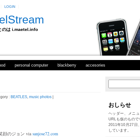
LOGIN
elStream
 i.maetel.info
pod
personal computer
blackberry
accesories
次
ホ
の
ー
投
ム
gory :
BEATLES
,
music photos
|
稿
おしらせ
前
の
ヘッダー、メニュ
投
URLも仮のもので
稿
2011年10月27
しています。
顔のジョン via
sanjose72.com