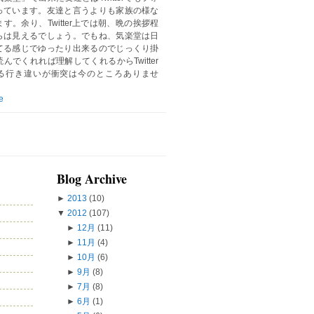
っています。友達と言うよりも家族の様な
す。余り、Twitter上では朝、晩の挨拶程
らは見えるでしょう。でもね、気楽堂は日
てる感じでゆったり出来るのでじっくり掛
んでくれれば理解してくれるからTwitter
る行き違いが衝突は今のところありませ
e
Blog Archive
►
2013
(10)
▼
2012
(107)
►
12月
(11)
►
11月
(4)
►
10月
(6)
►
9月
(8)
►
7月
(8)
►
6月
(1)