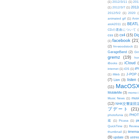
(1)
2012/3/11
(1)
201
2012
(1)
2012/3/7
(1)
2012/5/2
(1)
2020
(
animated gif
(1)
Anim
BEATL
atok2011
(1)
CDの選曲について
(
cx4
(15)
Di
css
(2)
facebook
(21
(1)
(2)
fm-woodstock
(1)
GarageBand
(2)
Gm
gremz
(19)
hon
iCloud
(
iBooks
(1)
iP
internet
(1)
iOS
(1)
J-POP
(1)
iWeb
(1)
(7)
listen
Lion
(3)
MacOS
(11)
MobileMe
(3)
momo-i
musi
Music News
(1)
(12)
NHK交響楽団
プデート
(21)
PHOT
photofunia
(1)
pi
蔵
(1)
Picasa
(1)
QuickTime
(1)
Revie
timema
thumbnail
(1)
(9)
update
(3)
ustre