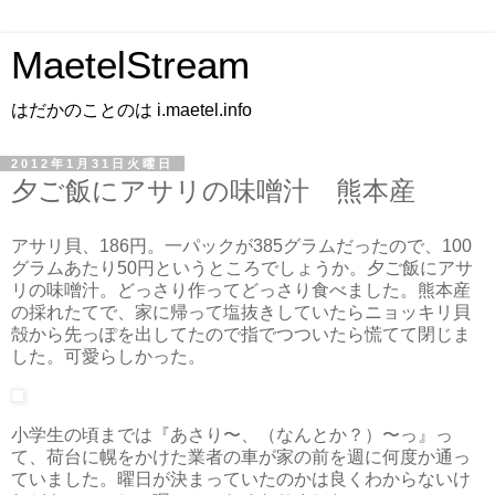
MaetelStream
はだかのことのは i.maetel.info
2012年1月31日火曜日
夕ご飯にアサリの味噌汁 熊本産
アサリ貝、186円。一パックが385グラムだったので、100
グラムあたり50円というところでしょうか。夕ご飯にアサ
リの味噌汁。どっさり作ってどっさり食べました。熊本産
の採れたてで、家に帰って塩抜きしていたらニョッキリ貝
殻から先っぽを出してたので指でつついたら慌てて閉じま
した。可愛らしかった。
小学生の頃までは『あさり〜、（なんとか？）〜っ』っ
て、荷台に幌をかけた業者の車が家の前を週に何度か通っ
ていました。曜日が決まっていたのかは良くわからないけ