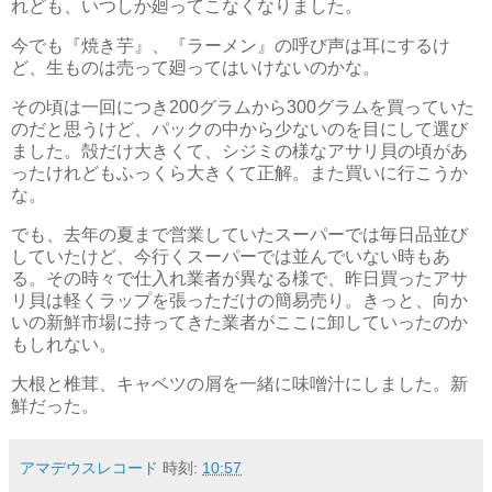
れども、いつしか廻ってこなくなりました。
今でも『焼き芋』、『ラーメン』の呼び声は耳にするけ
ど、生ものは売って廻ってはいけないのかな。
その頃は一回につき200グラムから300グラムを買っていた
のだと思うけど、パックの中から少ないのを目にして選び
ました。殻だけ大きくて、シジミの様なアサリ貝の頃があ
ったけれどもふっくら大きくて正解。また買いに行こうか
な。
でも、去年の夏まで営業していたスーパーでは毎日品並び
していたけど、今行くスーパーでは並んでいない時もあ
る。その時々で仕入れ業者が異なる様で、昨日買ったアサ
リ貝は軽くラップを張っただけの簡易売り。きっと、向か
いの新鮮市場に持ってきた業者がここに卸していったのか
もしれない。
大根と椎茸、キャベツの屑を一緒に味噌汁にしました。新
鮮だった。
アマデウスレコード
時刻:
10:57