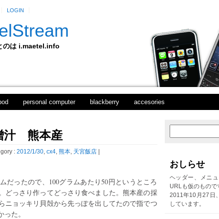
LOGIN
elStream
 i.maetel.info
pod
personal computer
blackberry
accesories
噌汁 熊本産
次
ホ
の
ー
投
ム
gory :
2012/1/30
,
cx4
,
熊本
,
天宮飯店
|
稿
おしらせ
前
の
ヘッダー、メニュ
ラムだったので、100グラムあたり50円というところ
投
URLも仮のもので
。どっさり作ってどっさり食べました。熊本産の採
稿
2011年10月27
らニョッキリ貝殻から先っぽを出してたので指でつ
しています。
かった。