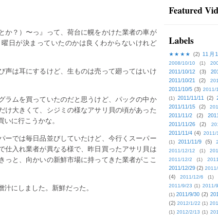
Featured Vi
とか？）〜っ』って、荷台に幌をかけた業者の車が
Labels
。曜日が決まっていたのかは良くわからないけれど
。
★★★★
(2)
11月
2008/10/10
(1)
20
び声は耳にするけど、生ものは売って廻ってはいけ
2011/10/12
(3)
20
2011/10/21
(2)
201
2011/10/5
(3)
2011/
00グラムを買っていたのだと思うけど、パックの中か
2011/11/11
(2)
(1)
2011/11/15
(2)
201
だけ大きくて、シジミの様なアサリ貝の頃があった
2011/11/2
(2)
201
買いに行こうかな。
2011/11/26
(2)
20
2011/11/4
(4)
2011/
パーでは毎日品並びしていたけど、今行くスーパー
2011/11/9
(5)
(1)
で仕入れ業者が異なる様で、昨日買ったアサリ貝は
2011/12/12
(1)
201
きっと、向かいの新鮮市場に持ってきた業者がここ
2011/12/2
(1)
2011
2011/12/29
(2)
2011/
(4)
2011/12/6
(1)
噌汁にしました。新鮮だった。
2011/9/23
(1)
2011/9
2011/9/30
(2)
201
(1)
(2)
2012/1/22
(1)
201
(1)
2012/2/13
(1)
201