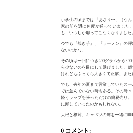
小学生の頃までは『あさり〜、（なん
家の前を週に何度か通っていました
も、いつしか廻ってこなくなりました
今でも『焼き芋』、『ラーメン』の呼
ないのかな。
その頃は一回につき200グラムから3
ら少ないのを目にして選びました。殻
けれどもふっくら大きくて正解。また
でも、去年の夏まで営業していたスー
では並んでいない時もある。その時々
軽くラップを張っただけの簡易売り。
に卸していったのかもしれない。
大根と椎茸、キャベツの屑を一緒に味
0 コメント: