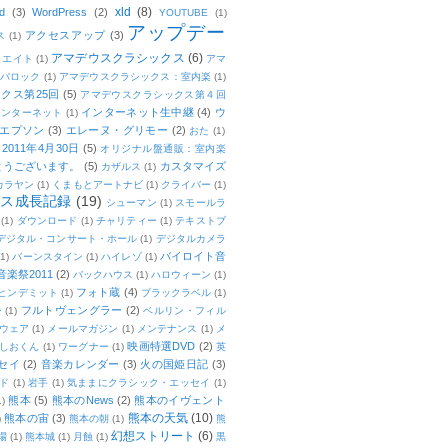
xld
(8)
d
(3)
WordPress
(2)
YOUTUBE
(1)
アップデー
アクセスアップ
(3)
ス
(1)
アマデウスクラシックス
(6)
リエイト
(1)
アマ
：バロック
(1)
アマデウスクラシックス：室内楽
(1)
クス第25回
(5)
アマデウスクラシックス第４回
インターネット生中継
(4)
ウ
インターネット
(1)
エプソン
(3)
エレーヌ・グリモー
(2)
おた
(1)
011年4月30日
(5)
オリジナル盤通販：室内楽
とうございます。
(5)
カスタマイズ
カザルス
(1)
カラヤン
(1)
くまもとアートナビ
(1)
クライバー
(1)
ムス成長記録
(19)
シューマン
(1)
スモールラ
(1)
ダウンロード
(1)
チャリティー
(1)
テキストブ
デジタル・コンサート・ホール
(1)
デジタルカメラ
バイロイト音
(1)
バーンスタイン
(1)
ハイレゾ
(1)
楽祭2011
(2)
バックハウス
(1)
ハロウィーン
(1)
フォト蔵
(4)
ヒンデミット
(1)
ブラックラベル
(1)
フルトヴェングラー
(2)
ー
(1)
ベルリン・フィル
ウェア
(1)
メールマガジン
(1)
メンテナンス
(1)
メ
映画特選DVD
(2)
しおくん
(1)
ワーグナー
(1)
英
セイ
(2)
音楽カレンダー
(3)
火の国姫日記
(3)
ド
(1)
岩手
(1)
気ままにクラシック・エッセイ
(1)
熊本
(5)
熊本のNews
(2)
熊本のイヴェント
1)
熊本の天気
(10)
熊本の宙
(3)
)
熊本の朝
(1)
熊
幻想ストリート
(6)
場
(1)
熊本城
(1)
月蝕
(1)
黒