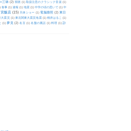
○三昧
(2)
視聴
(1)
取扱注意のクラシック音楽
(1)
)
食事
(1)
速報
(1)
地震
(1)
中学の頃の思いで
(1)
中
天宮飯店
(15)
電脳萠照
(2)
東日
天体ショー
(1)
東大震災
(1)
東北関東大震災地震
(1)
桃井はるこ
(1)
夢見
(2)
訃
と
(1)
名言
(1)
名盤の裏話
(1)
料理
(1)