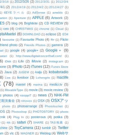
2012/3/26
(2)
2/3/16
(1)
2012/3/31
(1)
2012/3/4
/4/1
(2)
2012/4/19
(1)
2012/4/2
(1)
2012/4/27
(1)
1)
6EYEラベル
(1)
AdSense
(1)
ameblo
(1)
APPLE
(6)
Artwork
(2)
ation
(1)
Aperture
(1)
ES
(7)
blog
(4)
Brightkite
(2)
CD REVIEW
(5)
ceo
(4)
1)
CHRISTMAS
(1)
chrome
(1)
Cloud
(1)
gitaMaetel
(6)
eclipse
(2)
DOWNLOAD
(1)
ED4
)
Favourite Photo
(4)
Flickr
favourite
(1)
ffrr
(1)
friend photo
(2)
gamera
(2)
Friends Photos
(1)
Google＋
(9)
google
(4)
google+
(2)
ail
(1)
atari
(1)
http://www.digitalconcerthall.com/
(1)
6)
iLife
(2)
iMovie
(2)
iDisk
(1)
instagr.am
(1)
iPhoto
(12)
iTunes
(12)
hone
(3)
iTunes Store
kobatoradio
(2)
Java
(2)
kaiju
(2)
JUGEM
(1)
(8)
maclife
livedoor
(3)
Live
(1)
Lohengrin
(1)
X
(78)
maetel
(4)
medici.tv
(5)
marina
(1)
movie
(3)
movie review
(3)
(1)
MovableType
(1)
news
(7)
NHK-FM
c photos
(4)
naoppi7
(1)
OSXアッ
定期演奏会
(3)
OSX
(3)
ninovox
(1)
photoarrange
(3)
photo
(1)
Photobucket
(1)
OS
(2)
Photoshop
(1)
PHOTOSTORY
(1)
photo
cnik
(4)
posterous
(4)
potika
(3)
Plug In
(1)
safari
(7)
w
(1)
rkk
(1)
SHARE
(1)
TAS推薦
(1)
ToyCamera
(11)
Twitter
chine
(2)
tumblr
(2)
Webサ
am
(2)
vlc
(3)
Weblog
(4)
WAGNER
(1)