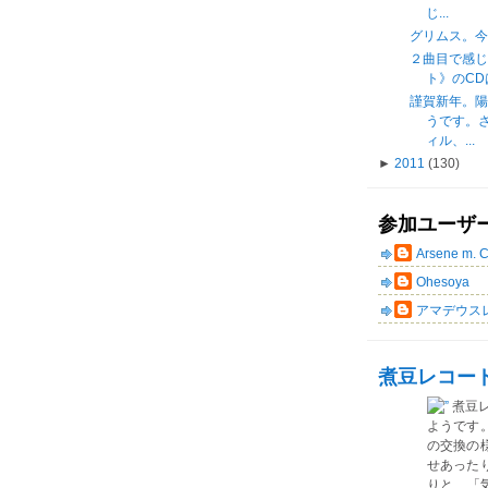
じ...
グリムス。今年
２曲目で感
ト》のCDは買
謹賀新年。
うです。
ィル、...
►
2011
(130)
参加ユーザ
Arsene m. 
Ohesoya
アマデウス
煮豆レコー
煮豆
ようです
の交換の
せあった
りと、「気