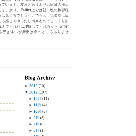
っています。友達と言うよりも家族の様な
す。余り、Twitter上では朝、晩の挨拶程
らは見えるでしょう。でもね、気楽堂は日
てる感じでゆったり出来るのでじっくり掛
んでくれれば理解してくれるからTwitter
る行き違いが衝突は今のところありませ
e
Blog Archive
►
2013
(10)
▼
2012
(107)
►
12月
(11)
►
11月
(4)
►
10月
(6)
►
9月
(8)
►
7月
(8)
►
6月
(1)