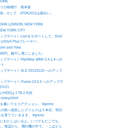
 HOME
サリの味噌汁 熊本産
 - そして、ATOK2011は面白い。
1
 - JOHN LENNON, NEW YORK
- NEW YORK CITY
アップデート》Lionをサポートして、DivX
DivX Plusプレーヤー...
 John and Yoko
99円。梅干し煮にしました。
ップデート》Flip4Mac WMV 2.4.1.4への
ート
アップデート》XLD 20120120 へのアップ
ップデート》iTunes 10.5.3 へのアップデ
2/1/21
けHDDは２TB２代目
zn.to/wyzSmX
を書いてエコアクション。 #gremz
人の樹へ成長したグリムスは５本目。明日
を育てていきます。 #gremz
中にわたしはいるよ。いつでもどこでも、
。海辺から、飛行機の中で。 - こばとら