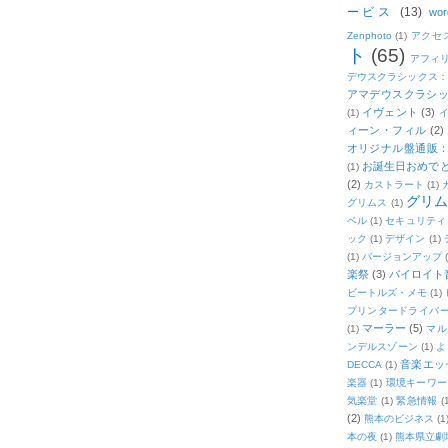
ービス
(13)
wor
Zenphoto
(1)
アクセ
ト
(65)
アフィ
デウスクラシックス
アマデウスクラシッ
イヴェント
(3)
(1)
ィーン・フィル
(2)
オリジナル盤通販：2
お誕生日おめで
(1)
(2)
カストラート
(1)
グリ
グリムス
(1)
ベル
(1)
セキュリティ
ック
(1)
デザイン
(1)
(1)
バージョンアップ
楽祭
(3)
バイロイト音
ビートルズ・メモ
(1)
プリンタードライバ
マーラー
(5)
(1)
マル
ンデルスゾーン
(1)
よ
音楽エッ
DECCA
(1)
楽器
(1)
環境キーワー
気楽堂
(1)
緊急情報
(
(2)
熊本のビジネス
(1
本の夜
(1)
熊本県立劇