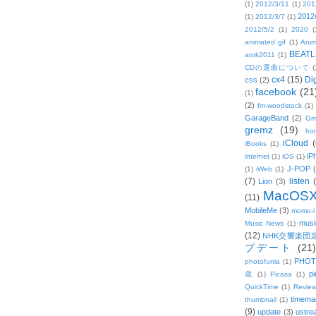
(1)
2012/3/11
(1)
201
2012
(1)
2012/3/7
(1)
2012/5/2
(1)
2020
(
animated gif
(1)
Anim
BEATL
atok2011
(1)
CDの選曲について
(
cx4
(15)
Di
css
(2)
facebook
(21
(1)
(2)
fm-woodstock
(1)
GarageBand
(2)
Gm
gremz
(19)
hon
iCloud
(
iBooks
(1)
iP
internet
(1)
iOS
(1)
J-POP
(1)
iWeb
(1)
(7)
listen
Lion
(3)
MacOS
(11)
MobileMe
(3)
momo-i
musi
Music News
(1)
(12)
NHK交響楽団
プデート
(21)
PHOT
photofunia
(1)
pi
蔵
(1)
Picasa
(1)
QuickTime
(1)
Revie
timema
thumbnail
(1)
(9)
update
(3)
ustre