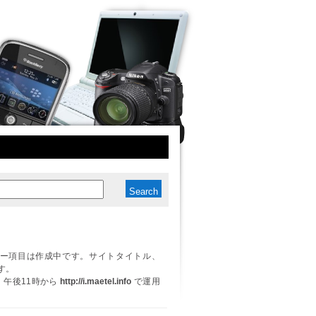
ー項目は作成中です。サイトタイトル、
す。
日、午後11時から
http://i.maetel.info
で運用