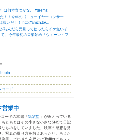
は何本育つかな。 #gremz
じた！！今年の《ニューイヤーコンサー
いだ！！ http://amzn.to/...
陽が沈んだら元旦って使ったらイケ無いそ
さて、今年最初の音楽始め「ウィーン・フ
ー
Chopin
レコード
ド営業中
レコードの本館「
気楽堂
」が賑わっている
。もともとはその小さな小さなSNSで日記
様なものをしていました。映画の感想を見
り、写真の撮り方を教えあったり、考えた
楽堂」で出来た友達とはTwitterでもフォ