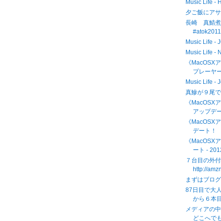
Music Life -
夕ご飯にア
長崎 真鯖煮魚
#atok201
Music Life
Music Life 
《MacOSX
プレーヤーが
Music Life -
真鰺が９尾で
《MacOSXア
アップデ
《MacOSX
デート！
《MacOSXア
ート - 201
７台目の外付
http://am
まずはブログ
87日目で大
から６本目
メディアの
どこへでも