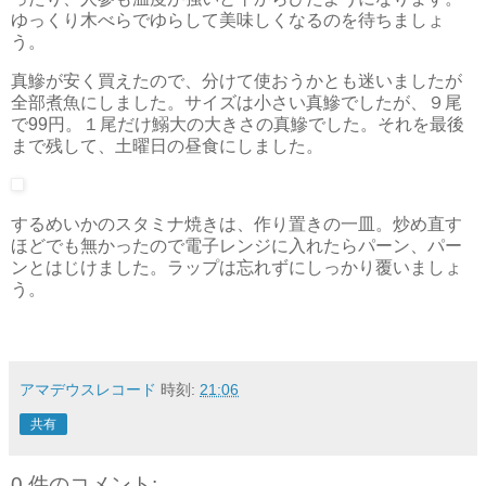
ゆっくり木べらでゆらして美味しくなるのを待ちましょ
う。
真鰺が安く買えたので、分けて使おうかとも迷いましたが
全部煮魚にしました。サイズは小さい真鰺でしたが、９尾
で99円。１尾だけ鰯大の大きさの真鰺でした。それを最後
まで残して、土曜日の昼食にしました。
するめいかのスタミナ焼きは、作り置きの一皿。炒め直す
ほどでも無かったので電子レンジに入れたらパーン、パー
ンとはじけました。ラップは忘れずにしっかり覆いましょ
う。
アマデウスレコード
時刻:
21:06
共有
0 件のコメント: