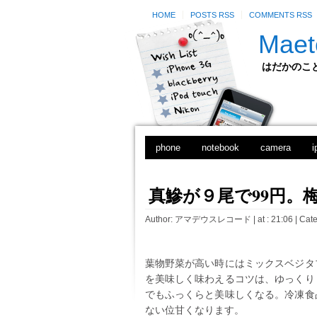
HOME
POSTS RSS
COMMENTS RSS
Maet
はだかのことのは
phone
notebook
camera
i
真鰺が９尾で99円。
Author:
アマデウスレコード
| at : 21:06 |
Cate
葉物野菜が高い時にはミックスベジタ
を美味しく味わえるコツは、ゆっくり
でもふっくらと美味しくなる。冷凍食
ない位甘くなります。