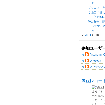
じ...
グリムス。今年
２曲目で感
ト》のCDは買
謹賀新年。
うです。
ィル、...
►
2011
(130)
参加ユーザ
Arsene m. 
Ohesoya
アマデウス
煮豆レコー
煮豆
ようです
の交換の
せあった
りと、「気