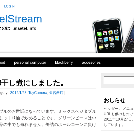
LOGIN
elStream
 i.maetel.info
pod
personal computer
blackberry
accesories
梅干し煮にしました。
次
ホ
の
ー
投
ム
gory :
2012/1/28
,
ToyCamera
,
天宮飯店
|
稿
おしらせ
前
の
ヘッダー、メニュ
ブルのお世話になっています。ミックスベジタブル
投
URLも仮のもので
じっくり油で炒めることです。グリーンピースは中
稿
2011年10月27
品の中でも侮れません。缶詰のホールコーンに負け
しています。