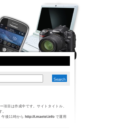
ー項目は作成中です。サイトタイトル、
す。
日、午後11時から
http://i.maetel.info
で運用