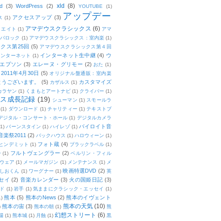
xld
(8)
d
(3)
WordPress
(2)
YOUTUBE
(1)
アップデー
アクセスアップ
(3)
ス
(1)
アマデウスクラシックス
(6)
リエイト
(1)
アマ
：バロック
(1)
アマデウスクラシックス：室内楽
(1)
クス第25回
(5)
アマデウスクラシックス第４回
インターネット生中継
(4)
ウ
インターネット
(1)
エプソン
(3)
エレーヌ・グリモー
(2)
おた
(1)
011年4月30日
(5)
オリジナル盤通販：室内楽
とうございます。
(5)
カスタマイズ
カザルス
(1)
カラヤン
(1)
くまもとアートナビ
(1)
クライバー
(1)
ムス成長記録
(19)
シューマン
(1)
スモールラ
(1)
ダウンロード
(1)
チャリティー
(1)
テキストブ
デジタル・コンサート・ホール
(1)
デジタルカメラ
バイロイト音
(1)
バーンスタイン
(1)
ハイレゾ
(1)
楽祭2011
(2)
バックハウス
(1)
ハロウィーン
(1)
フォト蔵
(4)
ヒンデミット
(1)
ブラックラベル
(1)
フルトヴェングラー
(2)
ー
(1)
ベルリン・フィル
ウェア
(1)
メールマガジン
(1)
メンテナンス
(1)
メ
映画特選DVD
(2)
しおくん
(1)
ワーグナー
(1)
英
セイ
(2)
音楽カレンダー
(3)
火の国姫日記
(3)
ド
(1)
岩手
(1)
気ままにクラシック・エッセイ
(1)
熊本
(5)
熊本のNews
(2)
熊本のイヴェント
1)
熊本の天気
(10)
熊本の宙
(3)
)
熊本の朝
(1)
熊
幻想ストリート
(6)
場
(1)
熊本城
(1)
月蝕
(1)
黒