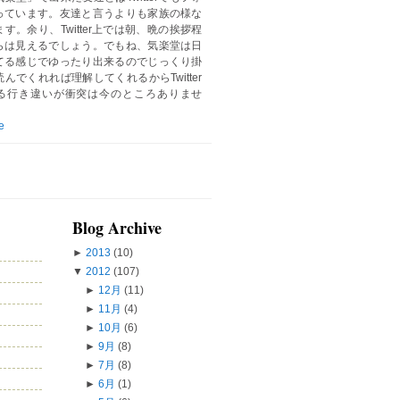
っています。友達と言うよりも家族の様な
す。余り、Twitter上では朝、晩の挨拶程
らは見えるでしょう。でもね、気楽堂は日
てる感じでゆったり出来るのでじっくり掛
んでくれれば理解してくれるからTwitter
る行き違いが衝突は今のところありませ
e
Blog Archive
►
2013
(10)
▼
2012
(107)
►
12月
(11)
►
11月
(4)
►
10月
(6)
►
9月
(8)
►
7月
(8)
►
6月
(1)