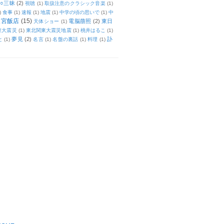
○三昧
(2)
視聴
(1)
取扱注意のクラシック音楽
(1)
)
食事
(1)
速報
(1)
地震
(1)
中学の頃の思いで
(1)
中
天宮飯店
(15)
電脳萠照
(2)
東日
天体ショー
(1)
東大震災
(1)
東北関東大震災地震
(1)
桃井はるこ
(1)
夢見
(2)
訃
と
(1)
名言
(1)
名盤の裏話
(1)
料理
(1)