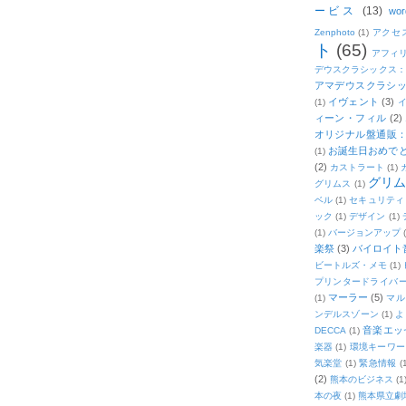
ービス
(13)
wor
Zenphoto
(1)
アクセ
ト
(65)
アフィ
デウスクラシックス
アマデウスクラシッ
イヴェント
(3)
(1)
ィーン・フィル
(2)
オリジナル盤通販：2
お誕生日おめで
(1)
(2)
カストラート
(1)
グリ
グリムス
(1)
ベル
(1)
セキュリティ
ック
(1)
デザイン
(1)
(1)
バージョンアップ
楽祭
(3)
バイロイト音
ビートルズ・メモ
(1)
プリンタードライバ
マーラー
(5)
(1)
マル
ンデルスゾーン
(1)
よ
音楽エッ
DECCA
(1)
楽器
(1)
環境キーワー
気楽堂
(1)
緊急情報
(
(2)
熊本のビジネス
(1
本の夜
(1)
熊本県立劇