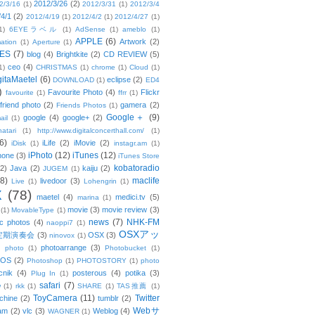
2012/3/26
(2)
2/3/16
(1)
2012/3/31
(1)
2012/3/4
/4/1
(2)
2012/4/19
(1)
2012/4/2
(1)
2012/4/27
(1)
1)
6EYEラベル
(1)
AdSense
(1)
ameblo
(1)
APPLE
(6)
Artwork
(2)
ation
(1)
Aperture
(1)
ES
(7)
blog
(4)
Brightkite
(2)
CD REVIEW
(5)
ceo
(4)
1)
CHRISTMAS
(1)
chrome
(1)
Cloud
(1)
gitaMaetel
(6)
eclipse
(2)
DOWNLOAD
(1)
ED4
)
Favourite Photo
(4)
Flickr
favourite
(1)
ffrr
(1)
friend photo
(2)
gamera
(2)
Friends Photos
(1)
Google＋
(9)
google
(4)
google+
(2)
ail
(1)
atari
(1)
http://www.digitalconcerthall.com/
(1)
6)
iLife
(2)
iMovie
(2)
iDisk
(1)
instagr.am
(1)
iPhoto
(12)
iTunes
(12)
hone
(3)
iTunes Store
kobatoradio
(2)
Java
(2)
kaiju
(2)
JUGEM
(1)
(8)
maclife
livedoor
(3)
Live
(1)
Lohengrin
(1)
X
(78)
maetel
(4)
medici.tv
(5)
marina
(1)
movie
(3)
movie review
(3)
(1)
MovableType
(1)
news
(7)
NHK-FM
c photos
(4)
naoppi7
(1)
OSXアッ
定期演奏会
(3)
OSX
(3)
ninovox
(1)
photoarrange
(3)
photo
(1)
Photobucket
(1)
OS
(2)
Photoshop
(1)
PHOTOSTORY
(1)
photo
cnik
(4)
posterous
(4)
potika
(3)
Plug In
(1)
safari
(7)
w
(1)
rkk
(1)
SHARE
(1)
TAS推薦
(1)
ToyCamera
(11)
Twitter
chine
(2)
tumblr
(2)
Webサ
am
(2)
vlc
(3)
Weblog
(4)
WAGNER
(1)