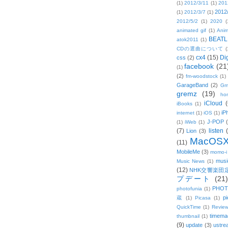
(1)
2012/3/11
(1)
201
2012
(1)
2012/3/7
(1)
2012/5/2
(1)
2020
(
animated gif
(1)
Anim
BEATL
atok2011
(1)
CDの選曲について
(
cx4
(15)
Di
css
(2)
facebook
(21
(1)
(2)
fm-woodstock
(1)
GarageBand
(2)
Gm
gremz
(19)
hon
iCloud
(
iBooks
(1)
iP
internet
(1)
iOS
(1)
J-POP
(1)
iWeb
(1)
(7)
listen
Lion
(3)
MacOS
(11)
MobileMe
(3)
momo-i
musi
Music News
(1)
(12)
NHK交響楽団
プデート
(21)
PHOT
photofunia
(1)
pi
蔵
(1)
Picasa
(1)
QuickTime
(1)
Revie
timema
thumbnail
(1)
(9)
update
(3)
ustre