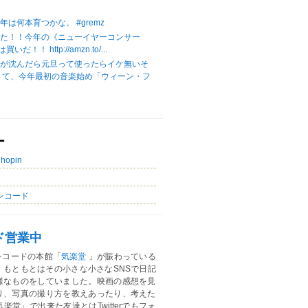
は何本育つかな。 #gremz
じた！！今年の《ニューイヤーコンサー
いだ！！ http://amzn.to/...
陽が沈んだら元旦って使ったらイケ無いそ
さて、今年最初の音楽始め「ウィーン・フ
ー
Chopin
レコード
ド営業中
レコードの本館「
気楽堂
」が賑わっている
。もともとはその小さな小さなSNSで日記
様なものをしていました。映画の感想を見
り、写真の撮り方を教えあったり、考えた
楽堂」で出来た友達とはTwitterでもフォ