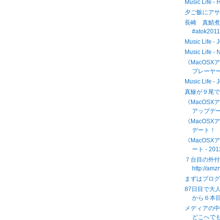
Music Life -
夕ご飯にア
長崎 真鯖煮魚
#atok201
Music Life
Music Life 
《MacOSX
プレーヤーが
Music Life -
真鰺が９尾で
《MacOSXア
アップデ
《MacOSX
デート！
《MacOSXア
ート - 201
７台目の外付
http://am
まずはブログ
87日目で大
から６本目
メディアの
どこへでも