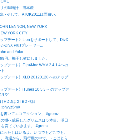
 HOME
サリの味噌汁 熊本産
 - そして、ATOK2011は面白い。
1
 - JOHN LENNON, NEW YORK
- NEW YORK CITY
アップデート》Lionをサポートして、DivX
DivX Plusプレーヤー...
 John and Yoko
99円。梅干し煮にしました。
ップデート》Flip4Mac WMV 2.4.1.4への
ート
アップデート》XLD 20120120 へのアップ
ップデート》iTunes 10.5.3 へのアップデ
2/1/21
けHDDは２TB２代目
zn.to/wyzSmX
を書いてエコアクション。 #gremz
人の樹へ成長したグリムスは５本目。明日
を育てていきます。 #gremz
中にわたしはいるよ。いつでもどこでも、
。海辺から、飛行機の中で。 - こばとら