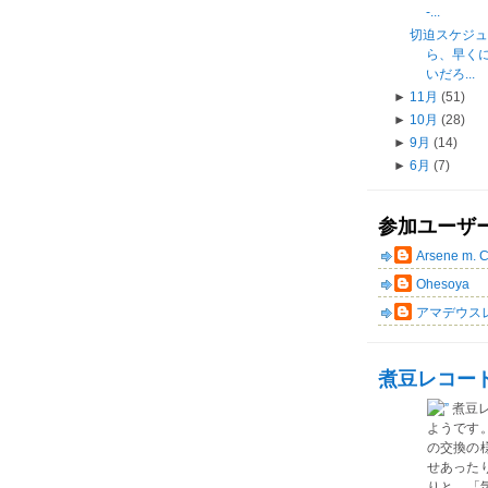
-...
切迫スケジ
ら、早く
いだろ...
►
11月
(51)
►
10月
(28)
►
9月
(14)
►
6月
(7)
参加ユーザ
Arsene m. 
Ohesoya
アマデウス
煮豆レコー
煮豆
ようです
の交換の
せあった
りと、「気