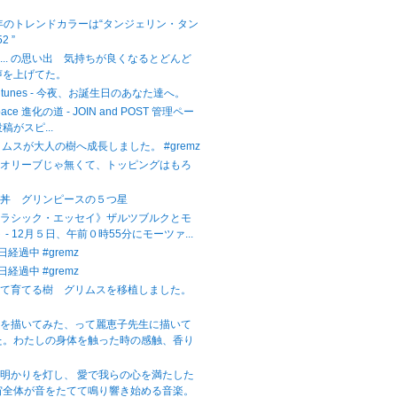
。
2年のトレンドカラーは“タンジェリン・タン
2 ”
... の思い出 気持ちが良くなるとどんど
声を上げてた。
ight tunes - 今夜、お誕生日のあなた達へ。
Space 進化の道 - JOIN and POST 管理ペー
稿がスピ...
リムスが大人の樹へ成長しました。 #gremz
。オリーブじゃ無くて、トッピングはもろ
子丼 グリンピースの５つ星
クラシック・エッセイ》ザルツブルクとモ
 - 12月５日、午前０時55分にモーツァ...
日経過中 #gremz
日経過中 #gremz
いて育てる樹 グリムスを移植しました。
子を描いてみた、って麗恵子先生に描いて
た。わたしの身体を触った時の感触、香り
明かりを灯し、 愛で我らの心を満たした
宙全体が音をたてて鳴り響き始める音楽。