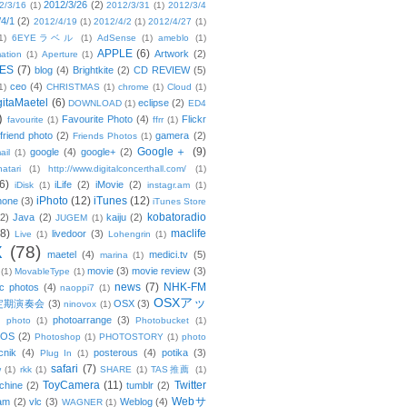
2012/3/26
(2)
2/3/16
(1)
2012/3/31
(1)
2012/3/4
/4/1
(2)
2012/4/19
(1)
2012/4/2
(1)
2012/4/27
(1)
1)
6EYEラベル
(1)
AdSense
(1)
ameblo
(1)
APPLE
(6)
Artwork
(2)
ation
(1)
Aperture
(1)
ES
(7)
blog
(4)
Brightkite
(2)
CD REVIEW
(5)
ceo
(4)
1)
CHRISTMAS
(1)
chrome
(1)
Cloud
(1)
gitaMaetel
(6)
eclipse
(2)
DOWNLOAD
(1)
ED4
)
Favourite Photo
(4)
Flickr
favourite
(1)
ffrr
(1)
friend photo
(2)
gamera
(2)
Friends Photos
(1)
Google＋
(9)
google
(4)
google+
(2)
ail
(1)
atari
(1)
http://www.digitalconcerthall.com/
(1)
6)
iLife
(2)
iMovie
(2)
iDisk
(1)
instagr.am
(1)
iPhoto
(12)
iTunes
(12)
hone
(3)
iTunes Store
kobatoradio
(2)
Java
(2)
kaiju
(2)
JUGEM
(1)
(8)
maclife
livedoor
(3)
Live
(1)
Lohengrin
(1)
X
(78)
maetel
(4)
medici.tv
(5)
marina
(1)
movie
(3)
movie review
(3)
(1)
MovableType
(1)
news
(7)
NHK-FM
c photos
(4)
naoppi7
(1)
OSXアッ
定期演奏会
(3)
OSX
(3)
ninovox
(1)
photoarrange
(3)
photo
(1)
Photobucket
(1)
OS
(2)
Photoshop
(1)
PHOTOSTORY
(1)
photo
cnik
(4)
posterous
(4)
potika
(3)
Plug In
(1)
safari
(7)
w
(1)
rkk
(1)
SHARE
(1)
TAS推薦
(1)
ToyCamera
(11)
Twitter
chine
(2)
tumblr
(2)
Webサ
am
(2)
vlc
(3)
Weblog
(4)
WAGNER
(1)