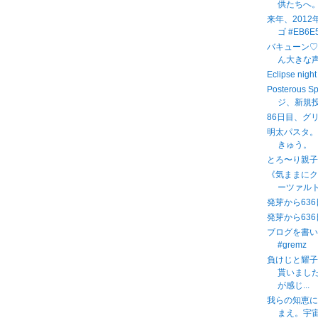
供たちへ
来年、201
ゴ #EB6E5
バキューン♡
ん大きな
Eclipse n
Posterous 
ジ、新規投
86日目、グ
明太パスタ
きゅう。
とろ〜り親
《気ままに
ーツァルト
発芽から636
発芽から636
ブログを書
#gremz
負けじと耀
貰いまし
が感じ...
我らの知恵に
まえ。宇