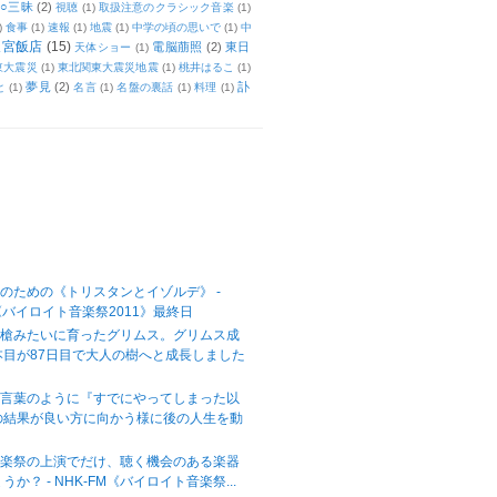
○三昧
(2)
視聴
(1)
取扱注意のクラシック音楽
(1)
)
食事
(1)
速報
(1)
地震
(1)
中学の頃の思いで
(1)
中
天宮飯店
(15)
電脳萠照
(2)
東日
天体ショー
(1)
東大震災
(1)
東北関東大震災地震
(1)
桃井はるこ
(1)
夢見
(2)
訃
と
(1)
名言
(1)
名盤の裏話
(1)
料理
(1)
のための《トリスタンとイゾルデ》 -
M《バイロイト音楽祭2011》最終日
の槍みたいに育ったグリムス。グリムス成
本目が87日目で大人の樹へと成長しました
の言葉のように『すでにやってしまった以
の結果が良い方に向かう様に後の人生を動
音楽祭の上演でだけ、聴く機会のある楽器
か？ - NHK-FM《バイロイト音楽祭...