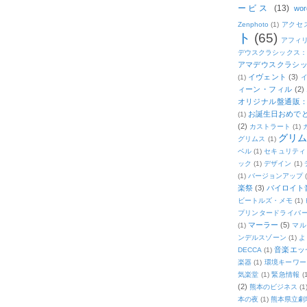
ービス
(13)
wor
Zenphoto
(1)
アクセ
ト
(65)
アフィ
デウスクラシックス
アマデウスクラシッ
イヴェント
(3)
(1)
ィーン・フィル
(2)
オリジナル盤通販：2
お誕生日おめで
(1)
(2)
カストラート
(1)
グリ
グリムス
(1)
ベル
(1)
セキュリティ
ック
(1)
デザイン
(1)
(1)
バージョンアップ
楽祭
(3)
バイロイト音
ビートルズ・メモ
(1)
プリンタードライバ
マーラー
(5)
(1)
マル
ンデルスゾーン
(1)
よ
音楽エッ
DECCA
(1)
楽器
(1)
環境キーワー
気楽堂
(1)
緊急情報
(
(2)
熊本のビジネス
(1
本の夜
(1)
熊本県立劇