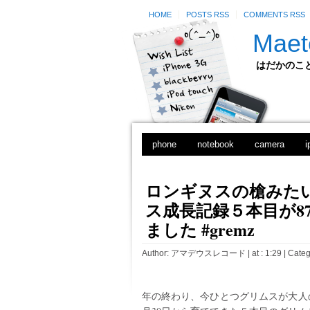
HOME
POSTS RSS
COMMENTS RSS
Maet
はだかのことのは
phone
notebook
camera
i
ロンギヌスの槍みた
ス成長記録５本目が8
ました #gremz
Author:
アマデウスレコード
| at : 1:29 |
Categ
年の終わり、今ひとつグリムスが大人