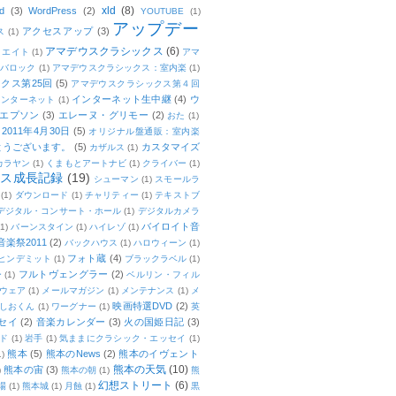
xld
(8)
d
(3)
WordPress
(2)
YOUTUBE
(1)
アップデー
アクセスアップ
(3)
ス
(1)
アマデウスクラシックス
(6)
リエイト
(1)
アマ
：バロック
(1)
アマデウスクラシックス：室内楽
(1)
クス第25回
(5)
アマデウスクラシックス第４回
インターネット生中継
(4)
ウ
インターネット
(1)
エプソン
(3)
エレーヌ・グリモー
(2)
おた
(1)
011年4月30日
(5)
オリジナル盤通販：室内楽
とうございます。
(5)
カスタマイズ
カザルス
(1)
カラヤン
(1)
くまもとアートナビ
(1)
クライバー
(1)
ムス成長記録
(19)
シューマン
(1)
スモールラ
(1)
ダウンロード
(1)
チャリティー
(1)
テキストブ
デジタル・コンサート・ホール
(1)
デジタルカメラ
バイロイト音
(1)
バーンスタイン
(1)
ハイレゾ
(1)
楽祭2011
(2)
バックハウス
(1)
ハロウィーン
(1)
フォト蔵
(4)
ヒンデミット
(1)
ブラックラベル
(1)
フルトヴェングラー
(2)
ー
(1)
ベルリン・フィル
ウェア
(1)
メールマガジン
(1)
メンテナンス
(1)
メ
映画特選DVD
(2)
しおくん
(1)
ワーグナー
(1)
英
セイ
(2)
音楽カレンダー
(3)
火の国姫日記
(3)
ド
(1)
岩手
(1)
気ままにクラシック・エッセイ
(1)
熊本
(5)
熊本のNews
(2)
熊本のイヴェント
1)
熊本の天気
(10)
熊本の宙
(3)
)
熊本の朝
(1)
熊
幻想ストリート
(6)
場
(1)
熊本城
(1)
月蝕
(1)
黒