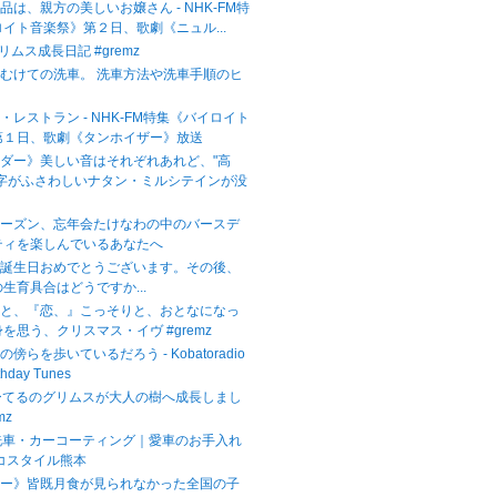
品は、親方の美しいお嬢さん - NHK-FM特
イト音楽祭》第２日、歌劇《ニュル...
グリムス成長日記 #gremz
むけての洗車。 洗車方法や洗車手順のヒ
・レストラン - NHK-FM特集《バイロイト
第１日、歌劇《タンホイザー》放送
ダー》美しい音はそれぞれあれど、"高
文字がふさわしいナタン・ミルシテインが没
シーズン、忘年会たけなわの中のバースデ
ティを楽しんでいるあなたへ
お誕生日おめでとうございます。その後、
生育具合はどうですか...
』と、『恋、』こっそりと、おとなになっ
を思う、クリスマス・イヴ #gremz
傍らを歩いているだろう - Kobatoradio
thday Tunes
ーてるのグリムスが大人の樹へ成長しまし
mz
本の洗車・カーコーティング｜愛車のお手入れ
コスタイル熊本
リー》皆既月食が見られなかった全国の子