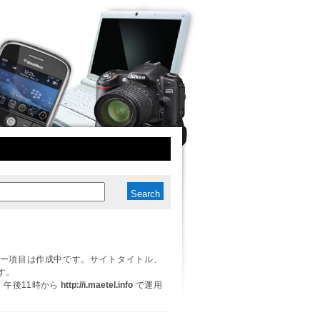
ー項目は作成中です。サイトタイトル、
す。
日、午後11時から
http://i.maetel.info
で運用