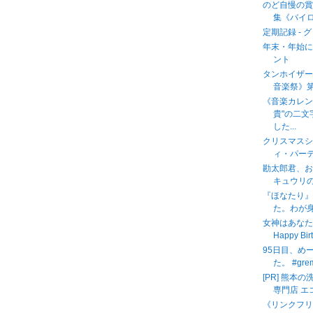
のど自慢の賞
集《バイロ
定期記録 - 
年末・年始に
ント
タンホイザー
音楽祭》
《音楽カレン
貴"の二
した...
クリスマス
ィ・パー
勘太郎君、
キュウリの
『ほなたり
た。わが身
女神はあなたの
Happy Bir
95日目、め
た。 #gre
[PR] 熊
専門店 エ
《リンクフ