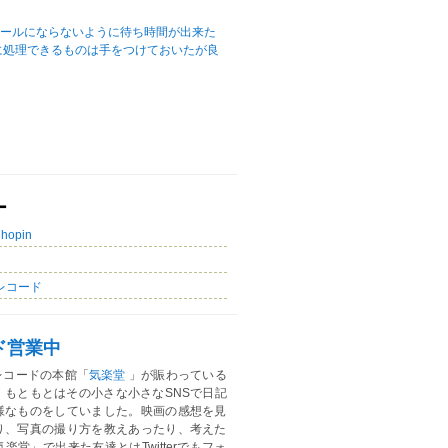
ュールにならないように待ち時間が出来た
に処理できるものは手をつけておいたが良
ー
Chopin
レコード
ド営業中
レコードの本館「
気楽堂
」が賑わっている
。もともとはその小さな小さなSNSで日記
様なものをしていました。映画の感想を見
り、写真の撮り方を教えあったり、考えた
楽堂」で出来た友達とはTwitterでもフォ