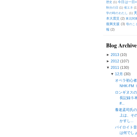
今日は一日○
歴史
(1)
秋分の日
(1)
省エネ
(1
学の時のわたし
(1)
本大震災
(2)
東北関
復興支援
(3)
母のこ
報
(2)
Blog Archive
►
2013
(10)
►
2012
(107)
▼
2011
(130)
▼
12月
(30)
オペラ初心者
NHK-F
ロンギヌス
長記録５
#...
養老孟司氏
上は、そ
かすし...
バイロイト
は何でしょう