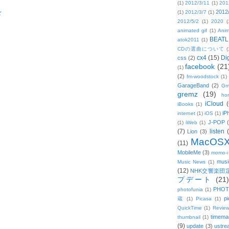
(1)
2012/3/11
(1)
201
☆
2012
(1)
2012/3/7
(1)
2012/5/2
(1)
2020
(
animated gif
(1)
Anim
BEATL
atok2011
(1)
CDの選曲について
(
cx4
(15)
Di
css
(2)
facebook
(21
(1)
(2)
fm-woodstock
(1)
GarageBand
(2)
Gm
gremz
(19)
hon
iCloud
(
iBooks
(1)
iP
internet
(1)
iOS
(1)
J-POP
(1)
iWeb
(1)
(7)
listen
Lion
(3)
MacOS
(11)
MobileMe
(3)
momo-i
musi
Music News
(1)
(12)
NHK交響楽団
プデート
(21)
PHOT
photofunia
(1)
pi
蔵
(1)
Picasa
(1)
QuickTime
(1)
Revie
timema
thumbnail
(1)
(9)
update
(3)
ustre