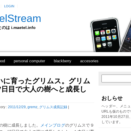
LOGIN
elStream
 i.maetel.info
pod
personal computer
blackberry
accesories
いに育ったグリムス。グリム
次
ホ
の
ー
7日目で大人の樹へと成長し
投
ム
稿
おしらせ
前
の
ヘッダー、メニュ
ory :
2011/12/29
,
gremz
,
グリムス成長記録
|
投
URLも仮のもので
稿
2011年10月27
しています。
の樹に成長しました。
メインブログ
のグリムスで９