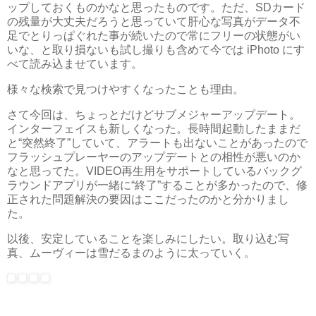
ップしておくものかなと思ったものです。ただ、SDカード
の残量が大丈夫だろうと思っていて肝心な写真がデータ不
足でとりっぱぐれた事が続いたので常にフリーの状態がい
いな、と取り損ないも試し撮りも含めて今では iPhoto にす
べて読み込ませています。
様々な検索で見つけやすくなったことも理由。
さて今回は、ちょっとだけどサブメジャーアップデート。
インターフェイスも新しくなった。長時間起動したままだ
と“突然終了”していて、アラートも出ないことがあったので
フラッシュプレーヤーのアップデートとの相性が悪いのか
なと思ってた。VIDEO再生用をサポートしているバックグ
ラウンドアプリが一緒に“終了”することが多かったので、修
正された問題解決の要因はここだったのかと分かりまし
た。
以後、安定していることを楽しみにしたい。取り込む写
真、ムーヴィーは雪だるまのように太っていく。