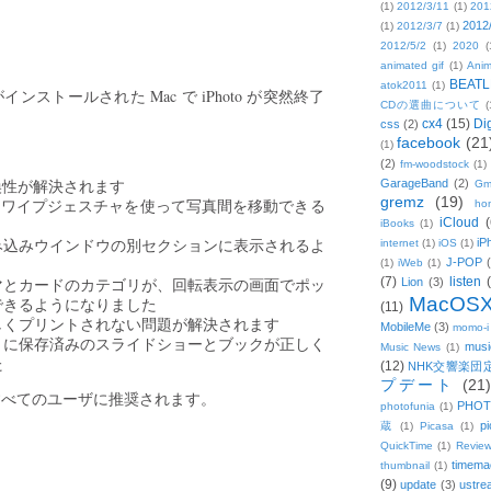
(1)
2012/3/11
(1)
201
2012
(1)
2012/3/7
(1)
2012/5/2
(1)
2020
(
animated gif
(1)
Anim
BEATL
atok2011
(1)
インがインストールされた Mac で iPhoto が突然終了
CDの選曲について
(
cx4
(15)
Di
css
(2)
facebook
(21
(1)
(2)
fm-woodstock
(1)
との互換性が解決されます
GarageBand
(2)
Gm
gremz
(19)
スワイプジェスチャを使って写真間を移動できる
hon
iCloud
(
iBooks
(1)
み込みウインドウの別セクションに表示されるよ
iP
internet
(1)
iOS
(1)
J-POP
(1)
iWeb
(1)
マとカードのカテゴリが、回転表示の画面でポッ
(7)
listen
Lion
(3)
MacOS
できるようになりました
(11)
しくプリントされない問題が解決されます
MobileMe
(3)
momo-i
きに保存済みのスライドショーとブックが正しく
musi
Music News
(1)
た
(12)
NHK交響楽団
プデート
(21)
1 のすべてのユーザに推奨されます。
PHOT
photofunia
(1)
pi
蔵
(1)
Picasa
(1)
QuickTime
(1)
Revie
timema
thumbnail
(1)
(9)
update
(3)
ustre