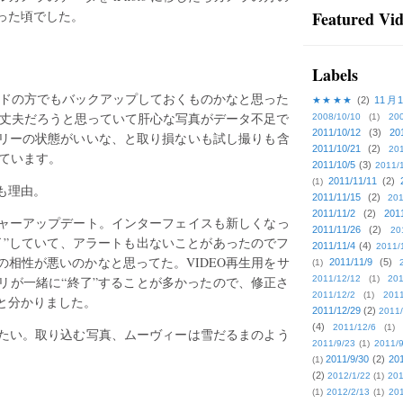
った頃でした。
Featured Vi
Labels
ードの方でもバックアップしておくものかなと思った
★★★★
(2)
11月
大丈夫だろうと思っていて肝心な写真がデータ不足で
2008/10/10
(1)
20
2011/10/12
(3)
20
リーの状態がいいな、と取り損ないも試し撮りも含
2011/10/21
(2)
201
せています。
2011/10/5
(3)
2011/
2011/11/11
(2)
(1)
も理由。
2011/11/15
(2)
201
2011/11/2
(2)
201
ャーアップデート。インターフェイスも新しくなっ
2011/11/26
(2)
20
了”していて、アラートも出ないことがあったのでフ
2011/11/4
(4)
2011/
相性が悪いのかなと思ってた。VIDEO再生用をサ
2011/11/9
(5)
(1)
リが一緒に“終了”することが多かったので、修正さ
2011/12/12
(1)
201
2011/12/2
(1)
2011
と分かりました。
2011/12/29
(2)
2011/
(4)
2011/12/6
(1)
たい。取り込む写真、ムーヴィーは雪だるまのよう
2011/9/23
(1)
2011/9
2011/9/30
(2)
201
(1)
(2)
2012/1/22
(1)
201
(1)
2012/2/13
(1)
201