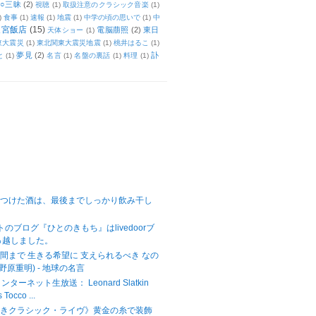
○三昧
(2)
視聴
(1)
取扱注意のクラシック音楽
(1)
)
食事
(1)
速報
(1)
地震
(1)
中学の頃の思いで
(1)
中
天宮飯店
(15)
電脳萠照
(2)
東日
天体ショー
(1)
東大震災
(1)
東北関東大震災地震
(1)
桃井はるこ
(1)
夢見
(2)
訃
と
(1)
名言
(1)
名盤の裏話
(1)
料理
(1)
をつけた酒は、最後までしっかり飲み干し
ットのブログ『ひとのきもち』はlivedoorブ
っ越しました。
間まで 生きる希望に 支えられるべき なの
野原重明) - 地球の名言
ターネット生放送： Leonard Slatkin
Tocco ...
べきクラシック・ライヴ》黄金の糸で装飾