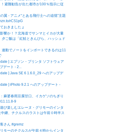
！！避難勧告が出た都市が100％指示に従
時の翼 - アニメ“とある飛行士への追憶”主題
amzn.to/rCS1pG
せておきましたょ
の影響か！？北海道でサンマとイカが大量
！ 夕ご飯は「紅鮭ときんぴら、ハッシュド
ok】連動でノートをインポートできるのは11
で
 Update ] エプソン・プリンタ ソフトウェア
プデート - 2...
pdate ] Java SE 6 1.6.0_29 へのアップデ
.
pdate ] iPhoto 9.2.1 へのアップデート -
飯：麻婆春雨豆腐甘口、イカゲソのちぎり
11.11.8-9
を遊び楽しむエレーヌ・グリモーのインタ
生中継、チクルスのラストは午前０時半ス
さん #gremz
グリモーのチクルスが午前４時からインタ