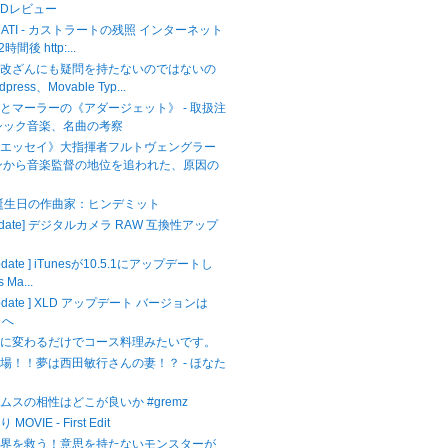
CDレビュー
ASTRATI - カストラートの残照 インターネット
間後 http:...
ら改ざんにも疑問を持たないのではないの
dpress、Movable Typ...
とマーラーの《アダージェット》 - 取扱注
シック音楽、名曲の考察
のエッセイ》大指揮者フルトヴェングラー
ンから音楽監督の地位を追われた、原因の
が誕生日の作曲家：ヒンデミット
Update] デジタルカメラ RAW 互換性アップ
Update ] iTunesが10.5.1にアップデートし
 Ma...
 Update ] XLD アップデート バージョンは
3 へ
キに変わるだけでコース料理みたいです。
場！！夢は西田敏行さんの妻！？ - ほなた
ムスの相性はどこが良いか #gremz
VIE - First Edit
世界を救う！意思を持たないモンスターが