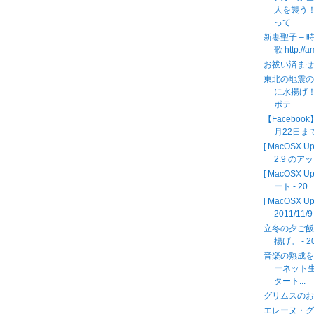
人を襲う
って...
新妻聖子 – 
歌 http://
お祓い済ま
東北の地震
に水揚げ
ポテ...
【Facebo
月22日ま
[ MacOSX
2.9 のアッ
[ MacOSX U
ート - 20..
[ MacOSX U
2011/11/9
立冬の夕ご
揚げ。 - 20
音楽の熟成
ーネット
タート...
グリムスのお客
エレーヌ・