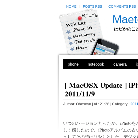
HOME
POSTS RSS
COMMENTS RSS
Maet
はだかのことのは
phone
notebook
camera
i
[ MacOSX Update ]
2011/11/9
Author:
Ohesoya
| at : 21:28 |
Category :
2011
いつのバージョンだったか、iPhot
しく感じたので、iPhotoアルバム
ュしてその時はひやりとした。デジタルカ