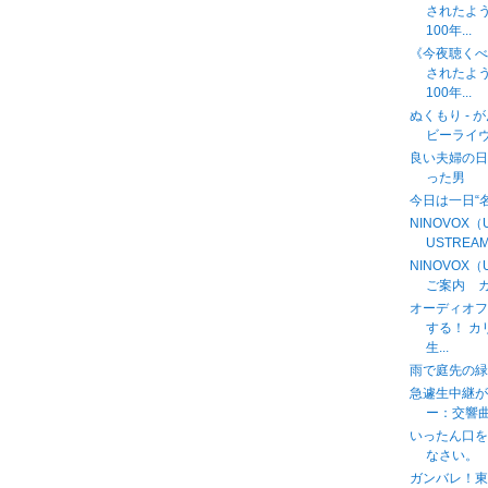
されたよ
100年...
《今夜聴く
されたよ
100年...
ぬくもり - 
ビーライヴと
良い夫婦の日
った男
今日は一日“
NINOVOX
USTREAM中
NINOVOX
ご案内 カ
オーディオフ
する！ 
生...
雨で庭先の緑
急遽生中継
ー：交響曲第９
いったん口
なさい。
ガンバレ！東