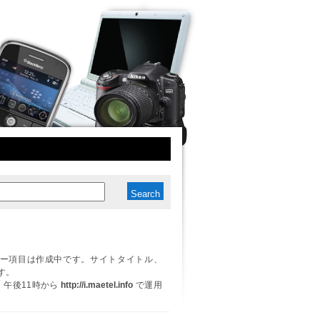
ー項目は作成中です。サイトタイトル、
す。
日、午後11時から
http://i.maetel.info
で運用