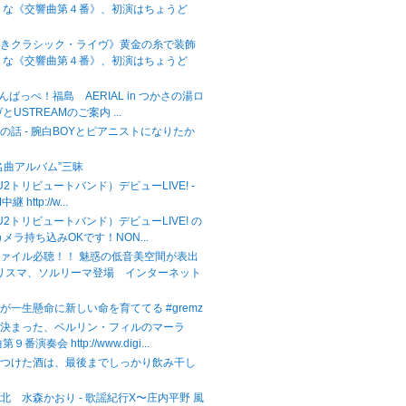
うな《交響曲第４番》、初演はちょうど
べきクラシック・ライヴ》黄金の糸で装飾
うな《交響曲第４番》、初演はちょうど
がんばっぺ！福島 AERIAL in つかさの湯ロ
USTREAMのご案内 ...
の話 - 腕白BOYとピアニストになりたか
名曲アルバム”三昧
（U2トリビュートバンド）デビューLIVE! -
継 http://w...
（U2トリビュートバンド）デビューLIVE! の
メラ持ち込みOKです！NON...
ァイル必聴！！ 魅惑の低音美空間が表出
カリスマ、ソルリーマ登場 インターネット
が一生懸命に新しい命を育ててる #gremz
が決まった、ベルリン・フィルのマーラ
番演奏会 http://www.digi...
をつけた酒は、最後までしっかり飲み干し
北 水森かおり - 歌謡紀行X〜庄内平野 風