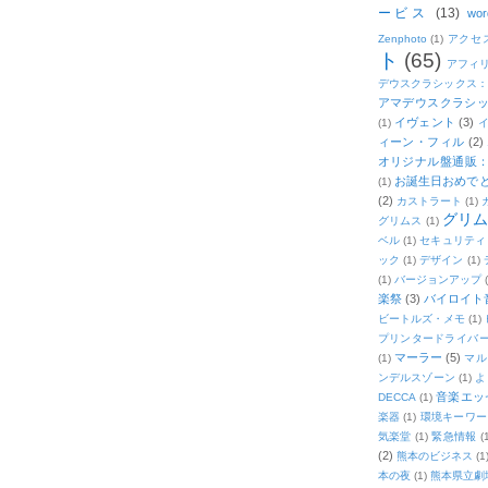
ービス
(13)
wor
Zenphoto
(1)
アクセ
ト
(65)
アフィ
デウスクラシックス
アマデウスクラシッ
イヴェント
(3)
(1)
ィーン・フィル
(2)
オリジナル盤通販：2
お誕生日おめで
(1)
(2)
カストラート
(1)
グリ
グリムス
(1)
ベル
(1)
セキュリティ
ック
(1)
デザイン
(1)
(1)
バージョンアップ
楽祭
(3)
バイロイト音
ビートルズ・メモ
(1)
プリンタードライバ
マーラー
(5)
(1)
マル
ンデルスゾーン
(1)
よ
音楽エッ
DECCA
(1)
楽器
(1)
環境キーワー
気楽堂
(1)
緊急情報
(
(2)
熊本のビジネス
(1
本の夜
(1)
熊本県立劇