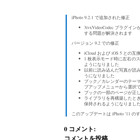
iPhoto 9.2.1 で追加された修正
3ivxVideoCodec プラグ
する問題が解決されます
バージョン 9.2 での修正
iCloud および iOS 5 
1 枚表示モード時に左右の
ようになりました
以前に読み込んだ写真が読
うになりました
ブック／カレンダーのテー
プアップメニューから選択
ブックの一部のページが正
ライブラリを再構築したと
保持されるようになりまし
このアップデートは iPhoto '1
0 コメント:
コメントを投稿