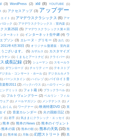
xld
(8)
d
(3)
WordPress
(2)
YOUTUBE
(1)
アップデー
アクセスアップ
(3)
ス
(1)
アマデウスクラシックス
(6)
リエイト
(1)
アマ
：バロック
(1)
アマデウスクラシックス：室内楽
(1)
クス第25回
(5)
アマデウスクラシックス第４回
インターネット生中継
(4)
ウ
インターネット
(1)
エプソン
(3)
エレーヌ・グリモー
(2)
おた
(1)
011年4月30日
(5)
オリジナル盤通販：室内楽
とうございます。
(5)
カスタマイズ
カザルス
(1)
カラヤン
(1)
くまもとアートナビ
(1)
クライバー
(1)
ムス成長記録
(19)
シューマン
(1)
スモールラ
(1)
ダウンロード
(1)
チャリティー
(1)
テキストブ
デジタル・コンサート・ホール
(1)
デジタルカメラ
バイロイト音
(1)
バーンスタイン
(1)
ハイレゾ
(1)
楽祭2011
(2)
バックハウス
(1)
ハロウィーン
(1)
フォト蔵
(4)
ヒンデミット
(1)
ブラックラベル
(1)
フルトヴェングラー
(2)
ー
(1)
ベルリン・フィル
ウェア
(1)
メールマガジン
(1)
メンテナンス
(1)
メ
映画特選DVD
(2)
しおくん
(1)
ワーグナー
(1)
英
セイ
(2)
音楽カレンダー
(3)
火の国姫日記
(3)
ド
(1)
岩手
(1)
気ままにクラシック・エッセイ
(1)
熊本
(5)
熊本のNews
(2)
熊本のイヴェント
1)
熊本の天気
(10)
熊本の宙
(3)
)
熊本の朝
(1)
熊
幻想ストリート
(6)
場
(1)
熊本城
(1)
月蝕
(1)
黒