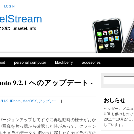
LOGIN
elStream
 i.maetel.info
pod
personal computer
blackberry
accesories
 iPhoto 9.2.1 へのアップデート -
次
ホ
の
ー
投
ム
稿
おしらせ
/11/9
,
iPhoto
,
MacOSX
,
アップデート
|
前
の
ヘッダー、メニュ
投
URLも仮のもので
稿
oをバージョンアップしてすぐに再起動時の様子がおか
2011年10月27
しています。
の古い写真を片っ端から確認した時があって、クラッシ
メラのデータを iPhoto に移したらカメラの方の