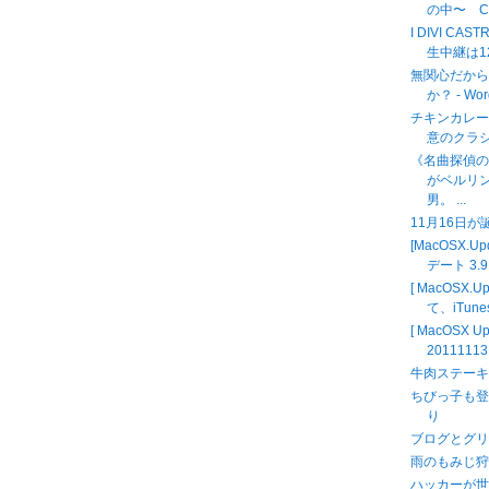
の中〜 
I DIVI C
生中継は12時
無関心だか
か？ - Wor
チキンカレー
意のクラ
《名曲探偵
がベルリ
男。 ...
11月16日
[MacOSX.
デート 3.9
[ MacOSX.
て、iTunes
[ MacOSX
2011111
牛肉ステー
ちびっ子も登
り
ブログとグリ
雨のもみじ狩り MO
ハッカーが