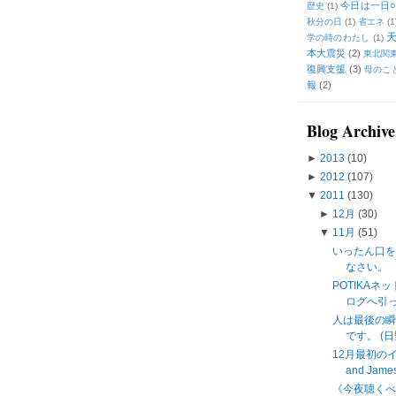
今日は一日○
歴史
(1)
秋分の日
(1)
省エネ
(1
学の時のわたし
(1)
本大震災
(2)
東北関
復興支援
(3)
母のこ
報
(2)
Blog Archive
►
2013
(10)
►
2012
(107)
▼
2011
(130)
►
12月
(30)
▼
11月
(51)
いったん口
なさい。
POTIKAネ
ログへ引
人は最後の瞬
です。 (日
12月最初のイン
and James 
《今夜聴く