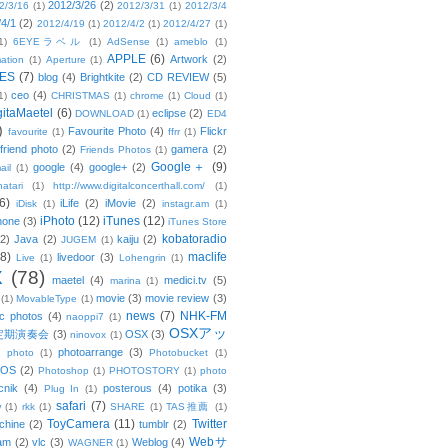
2012/3/26
(2)
2/3/16
(1)
2012/3/31
(1)
2012/3/4
/4/1
(2)
2012/4/19
(1)
2012/4/2
(1)
2012/4/27
(1)
1)
6EYEラベル
(1)
AdSense
(1)
ameblo
(1)
APPLE
(6)
Artwork
(2)
ation
(1)
Aperture
(1)
ES
(7)
blog
(4)
Brightkite
(2)
CD REVIEW
(5)
ceo
(4)
1)
CHRISTMAS
(1)
chrome
(1)
Cloud
(1)
gitaMaetel
(6)
eclipse
(2)
DOWNLOAD
(1)
ED4
)
Favourite Photo
(4)
Flickr
favourite
(1)
ffrr
(1)
friend photo
(2)
gamera
(2)
Friends Photos
(1)
Google＋
(9)
google
(4)
google+
(2)
ail
(1)
atari
(1)
http://www.digitalconcerthall.com/
(1)
6)
iLife
(2)
iMovie
(2)
iDisk
(1)
instagr.am
(1)
iPhoto
(12)
iTunes
(12)
hone
(3)
iTunes Store
kobatoradio
(2)
Java
(2)
kaiju
(2)
JUGEM
(1)
(8)
maclife
livedoor
(3)
Live
(1)
Lohengrin
(1)
X
(78)
maetel
(4)
medici.tv
(5)
marina
(1)
movie
(3)
movie review
(3)
(1)
MovableType
(1)
news
(7)
NHK-FM
c photos
(4)
naoppi7
(1)
OSXアッ
定期演奏会
(3)
OSX
(3)
ninovox
(1)
photoarrange
(3)
photo
(1)
Photobucket
(1)
OS
(2)
Photoshop
(1)
PHOTOSTORY
(1)
photo
cnik
(4)
posterous
(4)
potika
(3)
Plug In
(1)
safari
(7)
w
(1)
rkk
(1)
SHARE
(1)
TAS推薦
(1)
ToyCamera
(11)
Twitter
chine
(2)
tumblr
(2)
Webサ
am
(2)
vlc
(3)
Weblog
(4)
WAGNER
(1)