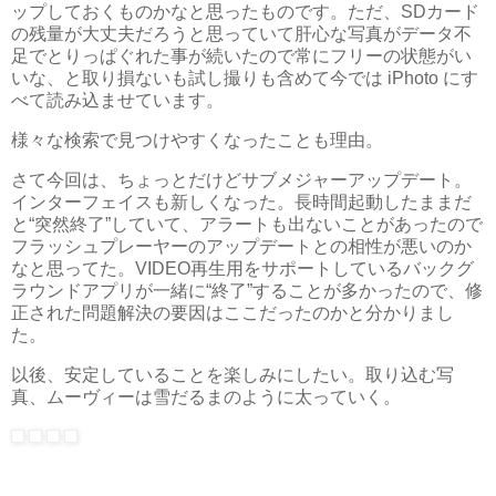
ップしておくものかなと思ったものです。ただ、SDカード
の残量が大丈夫だろうと思っていて肝心な写真がデータ不
足でとりっぱぐれた事が続いたので常にフリーの状態がい
いな、と取り損ないも試し撮りも含めて今では iPhoto にす
べて読み込ませています。
様々な検索で見つけやすくなったことも理由。
さて今回は、ちょっとだけどサブメジャーアップデート。
インターフェイスも新しくなった。長時間起動したままだ
と“突然終了”していて、アラートも出ないことがあったので
フラッシュプレーヤーのアップデートとの相性が悪いのか
なと思ってた。VIDEO再生用をサポートしているバックグ
ラウンドアプリが一緒に“終了”することが多かったので、修
正された問題解決の要因はここだったのかと分かりまし
た。
以後、安定していることを楽しみにしたい。取り込む写
真、ムーヴィーは雪だるまのように太っていく。