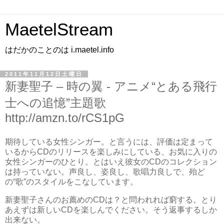
MaetelStream
はだかのことのは i.maetel.info
2011年11月12日土曜日
新妻聖子 – 時の翼 - アニメ“とある飛行
士への追憶”主題歌
http://amzn.to/rCS1pG
期待している女性シンガー。と言うには、評価は定まって
いるからCDのリリースを楽しみにしている、お気に入りの
女性シンガーのひとり。とはいえ彼女のCDのコレクション
は持っていない。声良し、姿良し、歌唱力良しで、殆ど
の“歌”のスタイルをこなしています。
新妻聖子さんのお薦めのCDは？と問われれば窮する。とり
あえずは新しいCDを楽しんでください。そう返事するしか
出来ない。