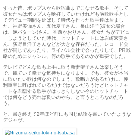
ずっと昔、ポップスから歌謡曲までこなせる歌手、そして
彼女たちはポップスを嗜好していたけれども演歌歌手とし
てデビュー期間を延ばして時代を作った歌手達は居まし
た。神野美伽さん、五代夏子さん、長山洋子(彼女の場合
は、逆パターン)さん、香西かおりさん。彼女たちがデビュ
ーしようとしていた時代、ヒットチャートには岩崎宏美さ
ん、荻野目洋子さんなどが大きな存在だった。レコード会
社が同じであったり、ライバル会社で会ったりして、PR戦
略のためにジャンル、何の歌手であるのかが重要でした。
テレビでどんな歌も上手に歌う新妻聖子さんは楽しそう
で、観ていて幸せな気持ちになります。でも、彼女が本当
に歌いたい歌は何なのでしょう。歌唱力があるだけに、便
利重宝に呼ばれているだけではないだろうけどヒットチャ
ートを君臨する歌手がはっきりしない今のヒットチャート
では何をどう売れば良いのやら、と言うところなのだろ
う。
と、書き終えて2年ほど前にも同じ結論を書いていたような
デジャヴ。