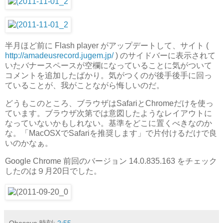
半月ほど前に Flash player がアップデートして、サイト (
http://amadeusrecord.jugem.jp/
) のサイドバーに表示されて
いたバナースペースが空欄になっていることに気がついて
コメントを追加したばかり。気がつくのが後手後手に回っ
ていることが、我がことながら悔しいのだ。
どうもこのところ、ブラウザはSafariとChromeだけを使っ
ています。ブラウザ次第では意図したようなレイアウトに
なっていないかもしれない。基準をどこに置くべきなのか
な。「MacOSXでSafariを推奨します」で片付けるだけで良
いのかなぁ。
Google Chrome 前回のバージョン 14.0.835.163 をチェック
したのは９月20日でした。
Ohesoya
時刻:
2:55