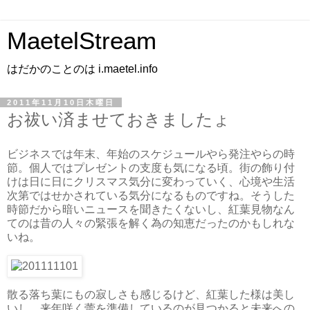
MaetelStream
はだかのことのは i.maetel.info
2011年11月10日木曜日
お祓い済ませておきましたょ
ビジネスでは年末、年始のスケジュールやら発注やらの時
節。個人ではプレゼントの支度も気になる頃。街の飾り付
けは日に日にクリスマス気分に変わっていく、心境や生活
次第ではせかされている気分になるものですね。そうした
時節だから暗いニュースを聞きたくないし、紅葉見物なん
てのは昔の人々の緊張を解く為の知恵だったのかもしれな
いね。
散る落ち葉にもの寂しさも感じるけど、紅葉した様は美し
いし、来年咲く蕾を準備しているのが見つかると未来への