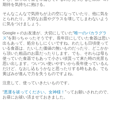
期待を気持ちに抱ける。
そんなこんなで気持ちが上の空になっていたり、他に気を
とられたり。大切なお皿やグラスを壊してしまわないよう
に気をつけましょう。
Google＋のお友達が、大切にしていた“
唯一のバカラグラ
ス
”を割っちゃったそうです。長年目にしていた食器は思い
出もあって、処分もしにくいですね。わたしも日頃使って
いる食器は、たいした価値の無いものだったり、どこかか
ら頂いた粗品のお皿だったりします。でも、それらは母も
使っていた食器でもあって小さい頃貰って来た時の光景も
思い出します。ついつい使いやすいから長年使っているん
だけど、なおし込もうかなと思ったりする時もある。でも
黄ばみが進んで力を失うものですよね。
注意して、使っていきたいものです。
“
悪運を祓ってください。女神様！
”ってお願いされたので、
お昼にお祓い済ませておきました。