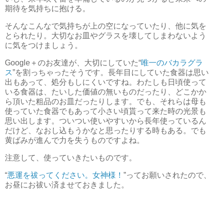
期待を気持ちに抱ける。
そんなこんなで気持ちが上の空になっていたり、他に気を
とられたり。大切なお皿やグラスを壊してしまわないよう
に気をつけましょう。
Google＋のお友達が、大切にしていた“
唯一のバカラグラ
ス
”を割っちゃったそうです。長年目にしていた食器は思い
出もあって、処分もしにくいですね。わたしも日頃使って
いる食器は、たいした価値の無いものだったり、どこかか
ら頂いた粗品のお皿だったりします。でも、それらは母も
使っていた食器でもあって小さい頃貰って来た時の光景も
思い出します。ついつい使いやすいから長年使っているん
だけど、なおし込もうかなと思ったりする時もある。でも
黄ばみが進んで力を失うものですよね。
注意して、使っていきたいものです。
“
悪運を祓ってください。女神様！
”ってお願いされたので、
お昼にお祓い済ませておきました。