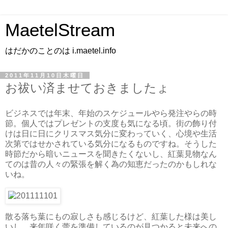
MaetelStream
はだかのことのは i.maetel.info
2011年11月10日木曜日
お祓い済ませておきましたょ
ビジネスでは年末、年始のスケジュールやら発注やらの時
節。個人ではプレゼントの支度も気になる頃。街の飾り付
けは日に日にクリスマス気分に変わっていく、心境や生活
次第ではせかされている気分になるものですね。そうした
時節だから暗いニュースを聞きたくないし、紅葉見物なん
てのは昔の人々の緊張を解く為の知恵だったのかもしれな
いね。
散る落ち葉にもの寂しさも感じるけど、紅葉した様は美し
いし、来年咲く蕾を準備しているのが見つかると未来への