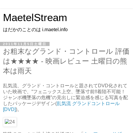
MaetelStream
はだかのことのは i.maetel.info
2011年11月5日土曜日
お粗末なグランド・コントロール 評価
は★★★★ - 映画レビュー 土曜日の熊
本は雨天
乱気流、グランド・コントロールと題されてDVD化されて
いた映画で、“フェニックス上空、墜落寸前!!着陸不可能！
ジャンボ機墜落の危機”の見出しに緊迫感を感じる写真を配
したパッケージデザイン(
乱気流 グランドコントロール
[DVD]
)。