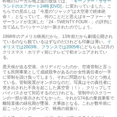
昨晩のローカル地上波の放送では、「
キーファー・サザー
ランドのエアポート24時 [DVD]
」に変わっていました。こ
ちらでの見出しは「今度の“ジャック”は大空港で絶体絶
命！」となっていて、何のことだと思えばキーファー・サ
ザーランドが主演した「24 - TWENTY FOUR - 」の評判に
当て込んでパッケージが一新されたのでしょう。
1998年のアメリカ映画だから、13年前だから劇場公開され
ているのなら観ているはずなのだけれども印象は薄い。
イ
ギリスでは2003年、フランスでは2005年
にどちらも12月の
クリスマス・ホリディ前にテレビで初オンエアされてい
る。
悪天候が迫る空港。ホリディだったのか、空港管制と言っ
ても民間事業として成績競争があるのか女性責任者が一手
に管制を請け負ってしまう。それに問題がもうひとつ抱え
ている。管制装置がオンボロなのだ。写真はその責任者に
突き出された不良を起こした真空管（！）。クリップして
バイパスさせて対応するのだけれども、管制中のスクリー
ンの一部が表示されてなかった。それが174名の乗員乗客で
離陸直後の緑化期が墜落、大事故となる。これが数年前に
起こったバックボーンで、映画の前振り。