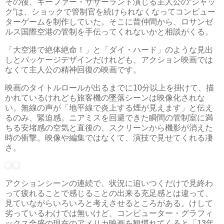
その後、キーファー・サザーランド演じる主人公の“ジャッ
ク”は、ショックで管制官を続けられなくなってコンピュー
ターゲームを制作していた。そこに昔仲間から、ロサンゼ
ルス国際空港の管制を手伝ってくれないかと相談がくる。
「大空港で絶体絶命！」と「ダイ・ハード」のような見出
しとパッケージデザインだけれども、アクション映画では
なくて主人公の精神回復の映画です。
映画のタイトルロールが出るまでに10分以上を掛けて、描
かれているけれども旅客機の墜落シーンは映像化されな
い。無線の声が「地平線で炎上する煙が見えます」と伝え
るのみ、緊迫感。ニアミスを回避できた瞬間の管制室に満
ちる安堵感の空気と直後の、スクリーンから機影が消えた
時の衝撃。映像や編集ではなくて、演技で見せてくれる凄
さ。
アクションシーンの連続で、状況に追いつくだけで見終わ
って疲れることで感じることの出来る充足感とは違って、
見ていながらいろいろと考えさせるところがある。けして
劣っているわけでは無いけど、コンピューター・グラフィ
ックス全盛の現在のアメリカ映画を観慣れてくると「13年