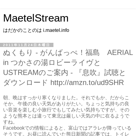
MaetelStream
はだかのことのは i.maetel.info
2011年11月24日木曜日
ぬくもり - がんばっぺ！福島 AERIAL
in つかさの湯ロビーライヴと
USTREAMのご案内 - 『息吹』試聴と
ダウンロード http://amzn.to/ud9SHR
朝、晩はすっかり寒くなりました。それでもか、だからこ
そか、午後の良い天気がありがたい。ちょっと気持ちの良
い音楽を楽しむ小旅行でもしてみたい気持ちですが、その
ような熊本とは違って東北は厳しい天気の中に在るようで
すね。
Facebookでの情報によると、富山ではアラレが降っている
そうです。お昼に読んでいた熊日新聞の記事では、トイレ