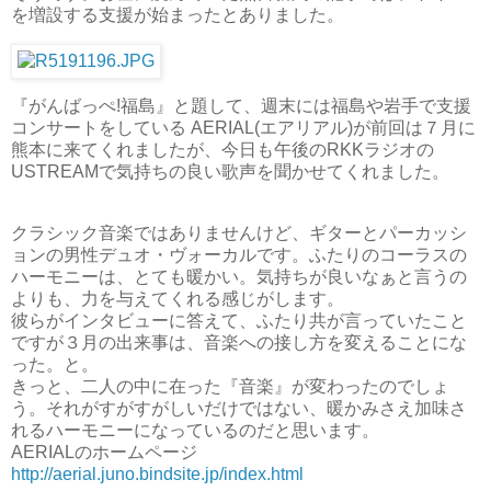
を増設する支援が始まったとありました。
『がんばっぺ!福島』と題して、週末には福島や岩手で支援
コンサートをしている AERIAL(エアリアル)が前回は７月に
熊本に来てくれましたが、今日も午後のRKKラジオの
USTREAMで気持ちの良い歌声を聞かせてくれました。
クラシック音楽ではありませんけど、ギターとパーカッシ
ョンの男性デュオ・ヴォーカルです。ふたりのコーラスの
ハーモニーは、とても暖かい。気持ちが良いなぁと言うの
よりも、力を与えてくれる感じがします。
彼らがインタビューに答えて、ふたり共が言っていたこと
ですが３月の出来事は、音楽への接し方を変えることにな
った。と。
きっと、二人の中に在った『音楽』が変わったのでしょ
う。それがすがすがしいだけではない、暖かみさえ加味さ
れるハーモニーになっているのだと思います。
AERIALのホームページ
http://aerial.juno.bindsite.jp/index.html