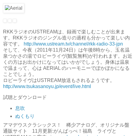
RKKラジオのUSTREAMは、録画で楽しむことが出来ま
す。RKKラジオのジングル造りの過程も分かって楽しい内
容です。
http://www.ustream.tv/channel/rkk-radio-33-jpn
そして、今夜（2011年11月24日）は午後8時から、玉名温
泉つかさの湯でロビーライヴ(観覧無料)が行われます。お近
くの方はお出かけになってはいかがでしょう。身体は温泉
で温まって、心は AERIAL のハーモニーでぽかぽかになる
ことでしょう。
ロビーライヴはUSTREAM放送もされるようです。
http://www.tsukasanoyu.jp/event/live.html
試聴とダウンロード
息吹
ぬくもり
アマデウスクラシックス！ 稀少アナログ、オリジナル盤
通販サイト 11月更新:がんばっぺ！福島 ライヴと