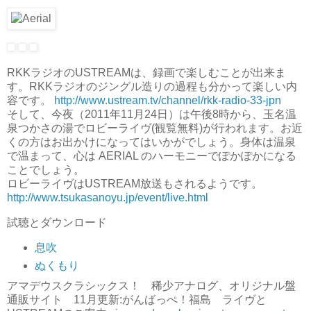
RKKラジオのUSTREAMは、録画で楽しむことが出来ま
す。RKKラジオのジングル造りの過程も分かって楽しい内
容です。
http://www.ustream.tv/channel/rkk-radio-33-jpn
そして、今夜（2011年11月24日）は午後8時から、玉名温
泉つかさの湯でロビーライヴ(観覧無料)が行われます。お近
くの方はお出かけになってはいかがでしょう。身体は温泉
で温まって、心は AERIAL のハーモニーでぽかぽかになる
ことでしょう。
ロビーライヴはUSTREAM放送もされるようです。
http://www.tsukasanoyu.jp/event/live.html
試聴とダウンロード
息吹
ぬくもり
アマデウスクラシックス！ 稀少アナログ、オリジナル盤
通販サイト 11月更新:がんばっぺ！福島 ライヴと