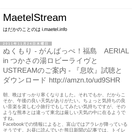
MaetelStream
はだかのことのは i.maetel.info
2011年11月24日木曜日
ぬくもり - がんばっぺ！福島 AERIAL
in つかさの湯ロビーライヴと
USTREAMのご案内 - 『息吹』試聴と
ダウンロード http://amzn.to/ud9SHR
朝、晩はすっかり寒くなりました。それでもか、だからこ
そか、午後の良い天気がありがたい。ちょっと気持ちの良
い音楽を楽しむ小旅行でもしてみたい気持ちですが、その
ような熊本とは違って東北は厳しい天気の中に在るようで
すね。
Facebookでの情報によると、富山ではアラレが降っている
そうです。お昼に読んでいた熊日新聞の記事では、トイレ