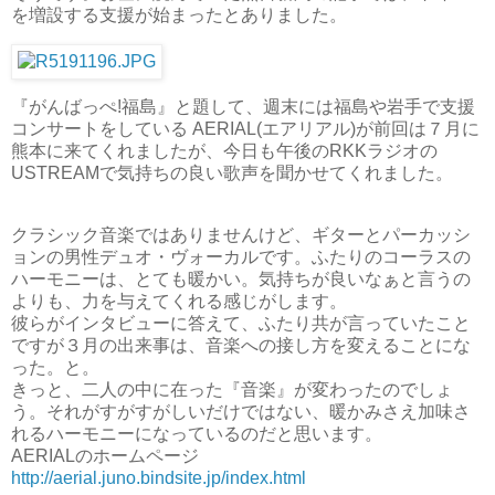
を増設する支援が始まったとありました。
『がんばっぺ!福島』と題して、週末には福島や岩手で支援
コンサートをしている AERIAL(エアリアル)が前回は７月に
熊本に来てくれましたが、今日も午後のRKKラジオの
USTREAMで気持ちの良い歌声を聞かせてくれました。
クラシック音楽ではありませんけど、ギターとパーカッシ
ョンの男性デュオ・ヴォーカルです。ふたりのコーラスの
ハーモニーは、とても暖かい。気持ちが良いなぁと言うの
よりも、力を与えてくれる感じがします。
彼らがインタビューに答えて、ふたり共が言っていたこと
ですが３月の出来事は、音楽への接し方を変えることにな
った。と。
きっと、二人の中に在った『音楽』が変わったのでしょ
う。それがすがすがしいだけではない、暖かみさえ加味さ
れるハーモニーになっているのだと思います。
AERIALのホームページ
http://aerial.juno.bindsite.jp/index.html