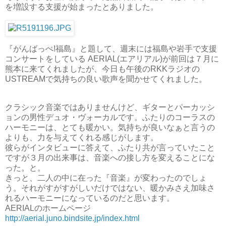
を増設する支援が始まったとありました。
『がんばっぺ!福島』と題して、週末には福島や岩手で支援
コンサートをしている AERIAL(エアリアル)が前回は７月に
熊本に来てくれましたが、今日も午後のRKKラジオの
USTREAMで気持ちの良い歌声を聞かせてくれました。
クラシック音楽ではありませんけど、ギターとパーカッシ
ョンの男性デュオ・ヴォーカルです。ふたりのコーラスの
ハーモニーは、とても暖かい。気持ちが良いなぁと言うの
よりも、力を与えてくれる感じがします。
彼らがインタビューに答えて、ふたり共が言っていたこと
ですが３月の出来事は、音楽への接し方を変えることにな
った。と。
きっと、二人の中に在った『音楽』が変わったのでしょ
う。それがすがすがしいだけではない、暖かみさえ加味さ
れるハーモニーになっているのだと思います。
AERIALのホームページ
http://aerial.juno.bindsite.jp/index.html