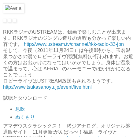
RKKラジオのUSTREAMは、録画で楽しむことが出来ま
す。RKKラジオのジングル造りの過程も分かって楽しい内
容です。
http://www.ustream.tv/channel/rkk-radio-33-jpn
そして、今夜（2011年11月24日）は午後8時から、玉名温
泉つかさの湯でロビーライヴ(観覧無料)が行われます。お近
くの方はお出かけになってはいかがでしょう。身体は温泉
で温まって、心は AERIAL のハーモニーでぽかぽかになる
ことでしょう。
ロビーライヴはUSTREAM放送もされるようです。
http://www.tsukasanoyu.jp/event/live.html
試聴とダウンロード
息吹
ぬくもり
アマデウスクラシックス！ 稀少アナログ、オリジナル盤
通販サイト 11月更新:がんばっぺ！福島 ライヴと