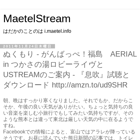
MaetelStream
はだかのことのは i.maetel.info
2011年11月24日木曜日
ぬくもり - がんばっぺ！福島 AERIAL
in つかさの湯ロビーライヴと
USTREAMのご案内 - 『息吹』試聴と
ダウンロード http://amzn.to/ud9SHR
朝、晩はすっかり寒くなりました。それでもか、だからこ
そか、午後の良い天気がありがたい。ちょっと気持ちの良
い音楽を楽しむ小旅行でもしてみたい気持ちですが、その
ような熊本とは違って東北は厳しい天気の中に在るようで
すね。
Facebookでの情報によると、富山ではアラレが降っている
そうです。お昼に読んでいた熊日新聞の記事では、トイレ