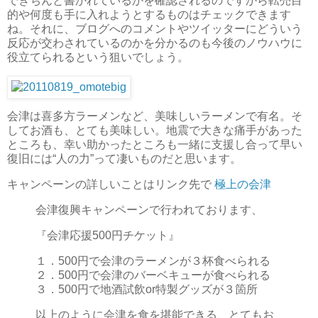
できちんと書かれているかを確認されるのですから転売目
的や何度も手に入れようとするものはチェックできます
ね。それに、ブログへのコメントやツイッターにどういう
反応が交わされているのかを分かるのも今後のノウハウに
役立てられるという狙いでしょう。
会津は喜多方ラーメンなど、美味しいラーメンで有名。そ
してお酒も、とても美味しい。地震で大きな痛手があった
ところも、幸い助かったところも一緒に支援し合って早い
復旧には“人の力”って凄いものだと思います。
キャンペーンの詳しいことはリンク先で
極上の会津
会津復興キャンペーンで行われております、
『会津応援500円チケット』
１．500円で会津のラーメンが３杯食べられる
２．500円で会津のバーベキューが食べられる
３．500円で地酒試飲or特製グッズが３箇所
以上のように会津を食を堪能できる、とてもお