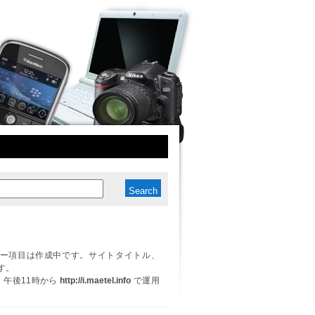
ー項目は作成中です。サイトタイトル、
す。
日、午後11時から
http://i.maetel.info
で運用