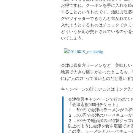
お得ですね。クーポンを手に入れる時
することというものです。活動力旺盛
グやツイッターできちんと書かれてい
入れようとするものはチェックできま
どういう反応が交わされているのかを
いでしょう。
会津は喜多方ラーメンなど、美味しい
地震で大きな痛手があったところも、
には“人の力”って凄いものだと思いま
キャンペーンの詳しいことはリンク先
会津復興キャンペーンで行われて
『会津応援500円チケット』
１．500円で会津のラーメンが３
２．500円で会津のバーベキュー
３．500円で地酒試飲or特製グッ
以上のように会津を食を堪能でき
この度、ラーメンとバーバキュー