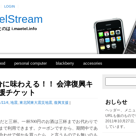
LOGIN
elStream
 i.maetel.info
pod
personal computer
blackberry
accesories
に味わえる！！ 会津復興キ
次
ホ
の
ー
応援チケット
投
ム
稿
おしらせ
/11/4
,
地震
,
東北関東大震災地震
,
復興支援
|
前
の
ヘッダー、メニュ
投
URLも仮のもので
稿
メンだと三杯。一杯500円のお酒は三杯までお代わりで
2011年10月27
しています。
日まで利用できます。クーポンですから、期間中であ
合わせで何かを買ったら、と言うものでも無いのも