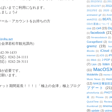
(1)
2012/3/11
(1)
201
2012
(1)
2012/3/7
(1)
っぱいまでご利用になれます。
2012/5/2
(1)
2020
(
ましょう♪
animated gif
(1)
Anim
BEATL
atok2011
(1)
ツール・アカウントをお持ちの方
CDの選曲について
(
cx4
(15)
Di
css
(2)
facebook
(21
(1)
(2)
fm-woodstock
(1)
iroba.net
GarageBand
(2)
Gm
（会津若松市観光課内）
gremz
(19)
hon
iCloud
(
iBooks
(1)
-39-1433
iP
internet
(1)
iOS
(1)
242-24-1111
J-POP
(1)
iWeb
(1)
242-28-3111
(7)
listen
Lion
(3)
MacOS
録が必要です。
(11)
意願います。
MobileMe
(3)
momo-i
musi
Music News
(1)
(12)
NHK交響楽団
ケット期間延長！！！ | 「極上の会津」極上ブログ
プデート
(21)
PHOT
photofunia
(1)
pi
蔵
(1)
Picasa
(1)
QuickTime
(1)
Revie
timema
thumbnail
(1)
(9)
update
(3)
ustre