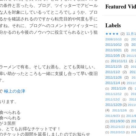
の条件と言ったら、ブログ、ツイッターでアピール
Featured Vi
な人を対象にしているってところでしょうか、ブロ
るかを確認されるのですから転売目的や何度も手に
Labels
すね。それに、ブログへのコメントやツイッターに
分かるのも今後のノウハウに役立てられるという狙
★★★★
(2)
11月
2008/10/10
(1)
20
2011/10/12
(3)
20
2011/10/21
(2)
201
2011/10/5
(3)
2011/
2011/11/11
(2)
(1)
ラーメンで有名。そしてお酒も、とても美味しい。
2011/11/15
(2)
201
2011/11/2
(2)
201
幸い助かったところも一緒に支援し合って早い復旧
2011/11/26
(2)
20
す。
2011/11/4
(4)
2011/
2011/11/9
(5)
(1)
で
極上の会津
2011/12/12
(1)
201
2011/12/2
(1)
2011
おります、
2011/12/29
(2)
2011/
(4)
2011/12/6
(1)
杯食べられる
2011/9/23
(1)
2011/9
が食べられる
2011/9/30
(2)
201
(1)
ズが３箇所
(2)
2012/1/22
(1)
201
る、とてもお得なチケットです！
(1)
2012/2/13
(1)
201
のチケットの期間を延長しましたのでお知らせ