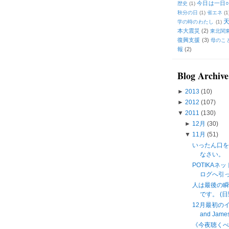
今日は一日○
歴史
(1)
秋分の日
(1)
省エネ
(1
学の時のわたし
(1)
本大震災
(2)
東北関
復興支援
(3)
母のこ
報
(2)
Blog Archive
►
2013
(10)
►
2012
(107)
▼
2011
(130)
►
12月
(30)
▼
11月
(51)
いったん口
なさい。
POTIKAネ
ログへ引
人は最後の瞬
です。 (日
12月最初のイン
and James 
《今夜聴く