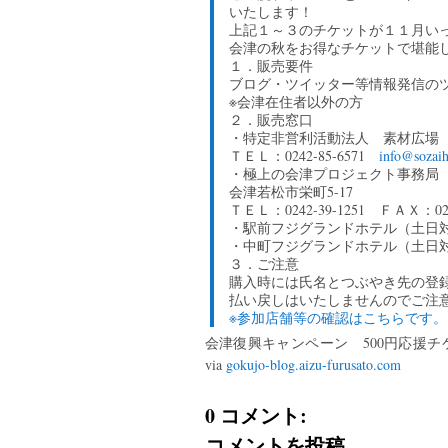
いたします！
上記１～３のチケットが１１月い
会津の秋をお得なチケットで堪能し
１．販売要件
ブログ・ツイッター等情報発信の
※会津在住者以外の方
２．販売窓口
・特定非営利活動法人 素材広場
ＴＥＬ：0242-85-6571
info@sozaih
・極上の会津プロジェクト事務局
会津若松市栄町5-17
ＴＥＬ：0242-39-1251 ＦＡＸ：0242
・駅前フジグランドホテル（土日対応）0
・中町フジグランドホテル（土日対応）0
３．ご注意
購入時には氏名とつぶやき先の登
払い戻しはいたしませんのでご注
※参加店舗等の確認はこちらです。
会津復興キャンペーン 500円応援チ
via
gokujo-blog.aizu-furusato.com
0 コメント:
コメントを投稿