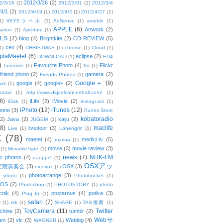
2012/3/26
(2)
2/3/16
(1)
2012/3/31
(1)
2012/3/4
/4/1
(2)
2012/4/19
(1)
2012/4/2
(1)
2012/4/27
(1)
1)
6EYEラベル
(1)
AdSense
(1)
ameblo
(1)
APPLE
(6)
Artwork
(2)
ation
(1)
Aperture
(1)
ES
(7)
blog
(4)
Brightkite
(2)
CD REVIEW
(5)
ceo
(4)
1)
CHRISTMAS
(1)
chrome
(1)
Cloud
(1)
gitaMaetel
(6)
eclipse
(2)
DOWNLOAD
(1)
ED4
)
Favourite Photo
(4)
Flickr
favourite
(1)
ffrr
(1)
friend photo
(2)
gamera
(2)
Friends Photos
(1)
Google＋
(9)
google
(4)
google+
(2)
ail
(1)
atari
(1)
http://www.digitalconcerthall.com/
(1)
6)
iLife
(2)
iMovie
(2)
iDisk
(1)
instagr.am
(1)
iPhoto
(12)
iTunes
(12)
hone
(3)
iTunes Store
kobatoradio
(2)
Java
(2)
kaiju
(2)
JUGEM
(1)
(8)
maclife
livedoor
(3)
Live
(1)
Lohengrin
(1)
X
(78)
maetel
(4)
medici.tv
(5)
marina
(1)
movie
(3)
movie review
(3)
(1)
MovableType
(1)
news
(7)
NHK-FM
c photos
(4)
naoppi7
(1)
OSXアッ
定期演奏会
(3)
OSX
(3)
ninovox
(1)
photoarrange
(3)
photo
(1)
Photobucket
(1)
OS
(2)
Photoshop
(1)
PHOTOSTORY
(1)
photo
cnik
(4)
posterous
(4)
potika
(3)
Plug In
(1)
safari
(7)
w
(1)
rkk
(1)
SHARE
(1)
TAS推薦
(1)
ToyCamera
(11)
Twitter
chine
(2)
tumblr
(2)
Webサ
am
(2)
vlc
(3)
Weblog
(4)
WAGNER
(1)