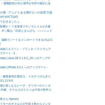
！！避難勧告が出た都市が100％指示に従
時の翼 - アニメ“とある飛行士への追憶”主題
amzn.to/rCS1pG
せておきましたょ
の影響か！？北海道でサンマとイカが大量
！ 夕ご飯は「紅鮭ときんぴら、ハッシュド
ok】連動でノートをインポートできるのは11
で
 Update ] エプソン・プリンタ ソフトウェア
プデート - 2...
pdate ] Java SE 6 1.6.0_29 へのアップデ
.
pdate ] iPhoto 9.2.1 へのアップデート -
飯：麻婆春雨豆腐甘口、イカゲソのちぎり
11.11.8-9
を遊び楽しむエレーヌ・グリモーのインタ
生中継、チクルスのラストは午前０時半ス
さん #gremz
グリモーのチクルスが午前４時からインタ