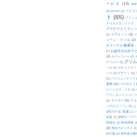
ービス
(13)
wor
Zenphoto
(1)
アクセ
ト
(65)
アフィ
デウスクラシックス
アマデウスクラシッ
イヴェント
(3)
(1)
ィーン・フィル
(2)
オリジナル盤通販：2
お誕生日おめで
(1)
(2)
カストラート
(1)
グリ
グリムス
(1)
ベル
(1)
セキュリティ
ック
(1)
デザイン
(1)
(1)
バージョンアップ
楽祭
(3)
バイロイト音
ビートルズ・メモ
(1)
プリンタードライバ
マーラー
(5)
(1)
マル
ンデルスゾーン
(1)
よ
音楽エッ
DECCA
(1)
楽器
(1)
環境キーワー
気楽堂
(1)
緊急情報
(
(2)
熊本のビジネス
(1
本の夜
(1)
熊本県立劇