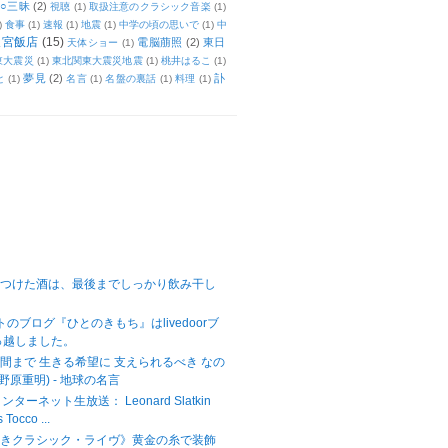
○三昧
(2)
視聴
(1)
取扱注意のクラシック音楽
(1)
)
食事
(1)
速報
(1)
地震
(1)
中学の頃の思いで
(1)
中
天宮飯店
(15)
電脳萠照
(2)
東日
天体ショー
(1)
東大震災
(1)
東北関東大震災地震
(1)
桃井はるこ
(1)
夢見
(2)
訃
と
(1)
名言
(1)
名盤の裏話
(1)
料理
(1)
をつけた酒は、最後までしっかり飲み干し
ットのブログ『ひとのきもち』はlivedoorブ
っ越しました。
間まで 生きる希望に 支えられるべき なの
野原重明) - 地球の名言
ターネット生放送： Leonard Slatkin
Tocco ...
べきクラシック・ライヴ》黄金の糸で装飾