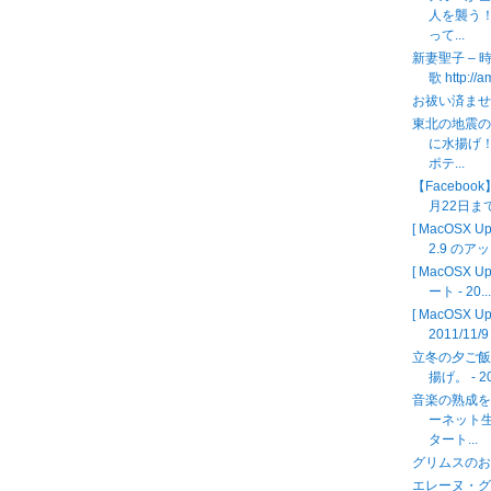
人を襲う
って...
新妻聖子 – 
歌 http://
お祓い済ま
東北の地震
に水揚げ
ポテ...
【Facebo
月22日ま
[ MacOSX
2.9 のアッ
[ MacOSX U
ート - 20..
[ MacOSX U
2011/11/9
立冬の夕ご
揚げ。 - 20
音楽の熟成
ーネット
タート...
グリムスのお客
エレーヌ・