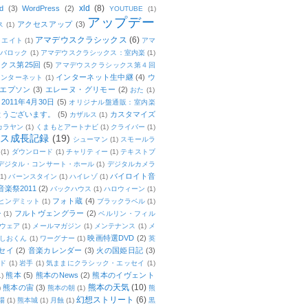
xld
(8)
d
(3)
WordPress
(2)
YOUTUBE
(1)
アップデー
アクセスアップ
(3)
ス
(1)
アマデウスクラシックス
(6)
リエイト
(1)
アマ
：バロック
(1)
アマデウスクラシックス：室内楽
(1)
クス第25回
(5)
アマデウスクラシックス第４回
インターネット生中継
(4)
ウ
インターネット
(1)
エプソン
(3)
エレーヌ・グリモー
(2)
おた
(1)
011年4月30日
(5)
オリジナル盤通販：室内楽
とうございます。
(5)
カスタマイズ
カザルス
(1)
カラヤン
(1)
くまもとアートナビ
(1)
クライバー
(1)
ムス成長記録
(19)
シューマン
(1)
スモールラ
(1)
ダウンロード
(1)
チャリティー
(1)
テキストブ
デジタル・コンサート・ホール
(1)
デジタルカメラ
バイロイト音
(1)
バーンスタイン
(1)
ハイレゾ
(1)
楽祭2011
(2)
バックハウス
(1)
ハロウィーン
(1)
フォト蔵
(4)
ヒンデミット
(1)
ブラックラベル
(1)
フルトヴェングラー
(2)
ー
(1)
ベルリン・フィル
ウェア
(1)
メールマガジン
(1)
メンテナンス
(1)
メ
映画特選DVD
(2)
しおくん
(1)
ワーグナー
(1)
英
セイ
(2)
音楽カレンダー
(3)
火の国姫日記
(3)
ド
(1)
岩手
(1)
気ままにクラシック・エッセイ
(1)
熊本
(5)
熊本のNews
(2)
熊本のイヴェント
1)
熊本の天気
(10)
熊本の宙
(3)
)
熊本の朝
(1)
熊
幻想ストリート
(6)
場
(1)
熊本城
(1)
月蝕
(1)
黒