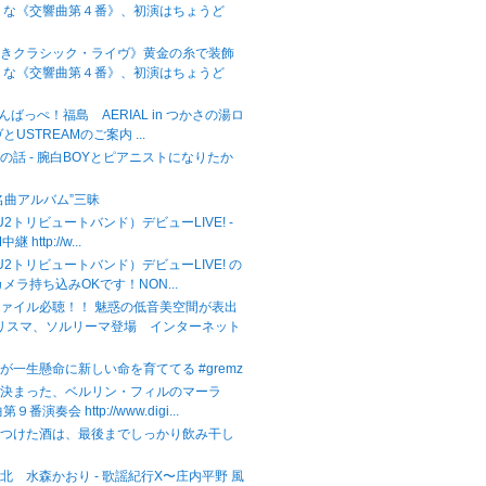
うな《交響曲第４番》、初演はちょうど
べきクラシック・ライヴ》黄金の糸で装飾
うな《交響曲第４番》、初演はちょうど
がんばっぺ！福島 AERIAL in つかさの湯ロ
USTREAMのご案内 ...
の話 - 腕白BOYとピアニストになりたか
名曲アルバム”三昧
（U2トリビュートバンド）デビューLIVE! -
継 http://w...
（U2トリビュートバンド）デビューLIVE! の
メラ持ち込みOKです！NON...
ァイル必聴！！ 魅惑の低音美空間が表出
カリスマ、ソルリーマ登場 インターネット
が一生懸命に新しい命を育ててる #gremz
が決まった、ベルリン・フィルのマーラ
番演奏会 http://www.digi...
をつけた酒は、最後までしっかり飲み干し
北 水森かおり - 歌謡紀行X〜庄内平野 風