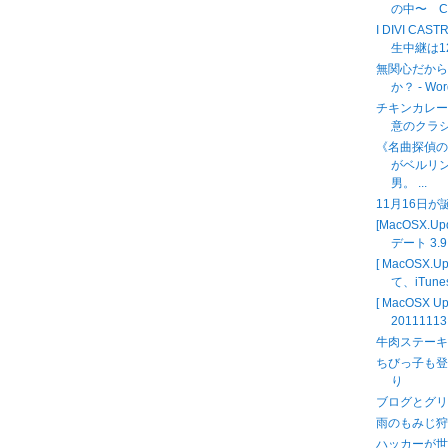
の中〜 
I DIVI C
生中継は12時
無関心だか
か？ - Wor
チキンカレー
意のクラ
《名曲探偵
がベルリ
男。 ...
11月16日
[MacOSX.
デート 3.9
[ MacOSX.
て、iTunes
[ MacOSX
2011111
牛肉ステー
ちびっ子も登
り
ブログとグリ
雨のもみじ狩り MO
ハッカーが