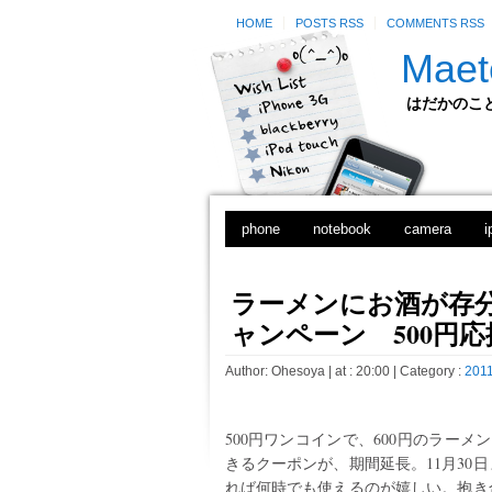
HOME
POSTS RSS
COMMENTS RSS
Maet
はだかのことのは
phone
notebook
camera
i
ラーメンにお酒が存分
ャンペーン 500円
Author:
Ohesoya
| at : 20:00 |
Category :
2011
500円ワンコインで、600円のラー
きるクーポンが、期間延長。11月30
れば何時でも使えるのが嬉しい。抱き