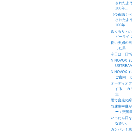
されたよ
100年...
《今夜聴く
されたよ
100年...
ぬくもり - 
ビーライヴと
良い夫婦の日
った男
今日は一日“
NINOVOX
USTREAM中
NINOVOX
ご案内 カ
オーディオフ
する！ 
生...
雨で庭先の緑
急遽生中継
ー：交響曲第９
いったん口
なさい。
ガンバレ！東