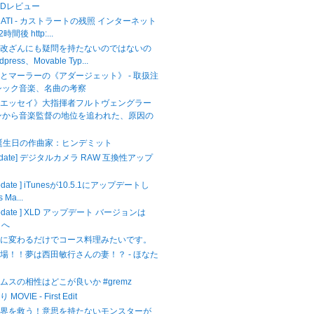
CDレビュー
ASTRATI - カストラートの残照 インターネット
間後 http:...
ら改ざんにも疑問を持たないのではないの
dpress、Movable Typ...
とマーラーの《アダージェット》 - 取扱注
シック音楽、名曲の考察
のエッセイ》大指揮者フルトヴェングラー
ンから音楽監督の地位を追われた、原因の
が誕生日の作曲家：ヒンデミット
Update] デジタルカメラ RAW 互換性アップ
Update ] iTunesが10.5.1にアップデートし
 Ma...
 Update ] XLD アップデート バージョンは
3 へ
キに変わるだけでコース料理みたいです。
場！！夢は西田敏行さんの妻！？ - ほなた
ムスの相性はどこが良いか #gremz
VIE - First Edit
世界を救う！意思を持たないモンスターが