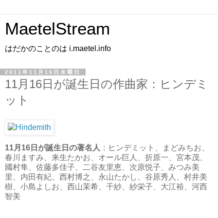
MaetelStream
はだかのことのは i.maetel.info
2011年11月16日水曜日
11月16日が誕生日の作曲家：ヒンデミ
ット
11月16日が誕生日の著名人
：ヒンデミット、まどみちお、
春川ますみ、来生たかお、オール巨人、折原一、宮本茂、
國村隼、佐藤多佳子、二谷友里恵、次原悦子、みつみ美
里、内田有紀、西村博之、永山たかし、谷原秀人、村井美
樹、小島よしお、西山茉希、千紗、紗栄子、大江裕、河西
智美