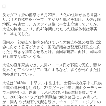
反カダフィ派の部隊は８月23日、大佐の住居がある首都ト
リポリの政権中枢バーブ・アジジヤ地区を制圧。大佐は同
地区から逃亡し、カダフィ政権は事実上崩壊していたが、
大佐の拘束により、約42年間にわたった独裁体制は事実
上、幕を閉じた。
国内の一部拠点で抵抗を続けていた大佐支持派の攻撃は沈
静に向かう公算が大きく、国民評議会は暫定政権樹立に向
けた手続きを加速させる方針。新国家建設に向け、国民和
解も重要な課題となる。
大佐の直系家族では、六男ハミース氏が戦闘で死亡、妻や
長男らがアルジェリアに逃亡するなど、多くが死亡または
国外逃亡している。
大佐は1942年、中部シルト生まれ。士官学校在学中に民族
主義の将校団を組織し、27歳だった69年に無血クーデター
で王制を打倒。以来、反米色の強い独裁体制を敷いてき
た。2003年のイラク戦争開戦後は欧米諸国に歩み寄った
が、国内では強権的支配を続け、チュニジア、エジプトの