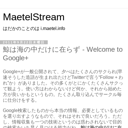
MaetelStream
はだかのことのは i.maetel.info
2011年9月22日木曜日
鯨は海の中だけに在らず - Welcome to
Google+
Google+が一般公開されて、夕べはたくさんのサクられ(早
速そうした造語が生まれ出たけどTwitterで言う“Follow + わ
れ”か）がありました。その多くがとにかくたくさんサクっ
て観よう。使い方はわからないけど何か、それから始めた
方が良いかもというもの。たくさん取り込んでサークル毎
に仕分けをする。
Google検索したものから本当の情報、必要としているもの
を選り出すようなもので、それはそれで良いだろう。ただ
し、情報収集も一つの技術というのは惑わされないで目的
の検索をいち早く見つける能力だね。
鯨は海の中だけに在