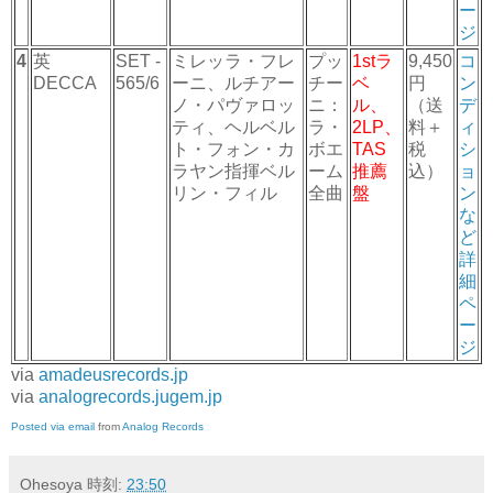
ー
ジ
4
英
SET -
ミレッラ・フレ
プッ
1stラ
9,450
コ
DECCA
565/6
ーニ、ルチアー
チー
ベ
円
ン
ノ・パヴァロッ
ニ：
ル、
（送
デ
ティ、ヘルベル
ラ・
2LP、
料＋
ィ
ト・フォン・カ
ボエ
TAS
税
シ
ラヤン指揮ベル
ーム
推薦
込）
ョ
リン・フィル
全曲
盤
ン
な
ど
詳
細
ペ
ー
ジ
via
amadeusrecords.jp
via
analogrecords.jugem.jp
Posted via email
from
Analog Records
Ohesoya
時刻:
23:50