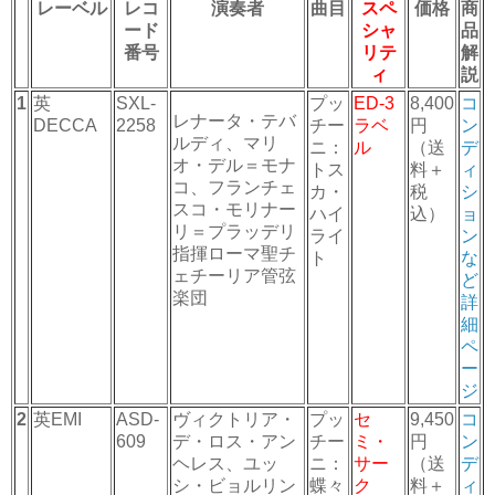
レーベル
レコ
演奏者
曲目
スペ
価格
商
ード
シャ
品
番号
リテ
解
ィ
説
1
英
SXL-
プッ
ED-3
8,400
コ
レナータ・テバ
DECCA
2258
チー
ラベ
円
ン
ルディ、マリ
ニ：
ル
（送
デ
オ・デル＝モナ
トス
料＋
ィ
コ、フランチェ
カ・
税
シ
スコ・モリナー
ハイ
込）
ョ
リ＝プラッデリ
ライ
ン
指揮ローマ聖チ
ト
な
ェチーリア管弦
ど
楽団
詳
細
ペ
ー
ジ
2
英EMI
ASD-
ヴィクトリア・
プッ
セ
9,450
コ
609
デ・ロス・アン
チー
ミ・
円
ン
ヘレス、ユッ
ニ：
サー
（送
デ
シ・ビョルリン
蝶々
ク
料＋
ィ