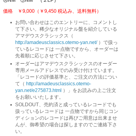
ⓇNM ⒿNM （２LP）
価格 ￥9,000（￥9,450 税込み、送料無料）
お問い合わせはこのエントリーに、コメントし
て下さい。稀少なオリジナル盤を紹介している
アマデウスクラシックス（
http://amadeusclassics.otemo-yan.net/
）で扱っ
ているレコードは 一点物ですから、オーダーは
先着順に応じさせて下さい。
オーダーはアマデウスクラシックスのオーダー
専用メールアドレスでのみ受け付けています。
「レコードの評価基準と、ご注文の方法につい
て（
http://amadeusclassics.otemo-
yan.net/e275873.html
）」をお読みの上ご注文
をお願いいたします。
SOLDOUT、売約済と成っているレコードでも
扱っているレコードは 一点物ですから同じコン
ディションのレコードは再びご用意は出来ませ
んが、御希望の場合は探しますのでご連絡下さ
い。