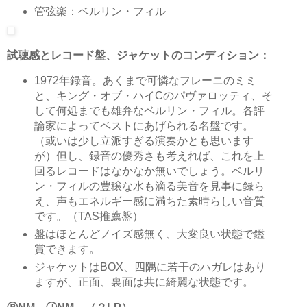
管弦楽：ベルリン・フィル
試聴感とレコード盤、ジャケットのコンディション：
1972年録音。あくまで可憐なフレーニのミミ
と、キング・オブ・ハイCのパヴァロッティ、そ
して何処までも雄弁なベルリン・フィル。各評
論家によってベストにあげられる名盤です。
（或いは少し立派すぎる演奏かとも思います
が）但し、録音の優秀さも考えれば、これを上
回るレコードはなかなか無いでしょう。ベルリ
ン・フィルの豊穣な水も滴る美音を見事に録ら
え、声もエネルギー感に満ちた素晴らしい音質
です。（TAS推薦盤）
盤はほとんどノイズ感無く、大変良い状態で鑑
賞できます。
ジャケットはBOX、四隅に若干のハガレはあり
ますが、正面、裏面は共に綺麗な状態です。