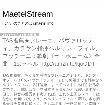
MaetelStream
はだかのことのは i.maetel.info
2011年6月23日木曜日
TAS推薦★フレーニ、パヴァロッテ
ィ、カラヤン指揮ベルリン・フィル、
プッチーニ：歌劇《ラ・ボエーム》全
曲 1stラベル http://amzn.to/kjoODT
TAS推薦盤。あくまで可憐なフレーニのミミと、キング・
オブ・ハイCのパヴァロッティ、そして何処までも雄弁なベ
ルリン・フィル。各評論家によってベストにあげられる名
盤です。（或いは少し立派すぎる演奏かとも思いますが）
但し、録音の優秀さも考えれば、これを上回るレコードは
なかなか無いでしょう。ベルリン・フィルの豊穣な水も滴
る美音を見事に録らえ、声もエネルギー感に満ちた素晴ら