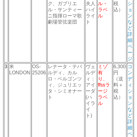
ク、ガブリエ
夫人
ル・
税
シ
ル・サンティー
ハイ
ラベ
込）
ョ
ニ指揮ローマ歌
ライ
ル
ン
劇場管弦楽団
ト
な
ど
詳
細
ペ
ー
ジ
3
米
OS-
レナータ・テバ
ヴェ
ミゾ
6,300
コ
LONDON
25206
ルディ、カル
ルデ
有
円
ン
ロ・ベルゴンツ
ィ：
り、
（送
デ
ィ、ジュリエッ
アイ
ffssラ
料＋
ィ
タ・シミオナー
ーダ
ージ
税
シ
ト
(ハ
ラベ
込）
ョ
イラ
ル
ン
イ
な
ト)
ど
詳
細
ペ