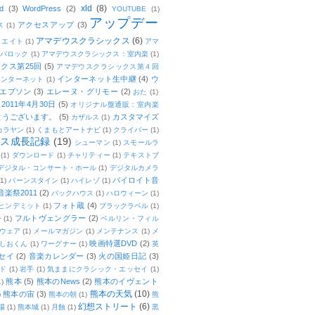
xld
(8)
d
(3)
WordPress
(2)
YOUTUBE
(1)
アップデー
アクセスアップ
(3)
ス
(1)
アマデウスクラシックス
(6)
リエイト
(1)
アマ
：バロック
(1)
アマデウスクラシックス：室内楽
(1)
クス第25回
(5)
アマデウスクラシックス第４回
インターネット生中継
(4)
ウ
インターネット
(1)
エプソン
(3)
エレーヌ・グリモー
(2)
おた
(1)
011年4月30日
(5)
オリジナル盤通販：室内楽
とうございます。
(5)
カスタマイズ
カザルス
(1)
カラヤン
(1)
くまもとアートナビ
(1)
クライバー
(1)
ムス成長記録
(19)
シューマン
(1)
スモールラ
(1)
ダウンロード
(1)
チャリティー
(1)
テキストブ
デジタル・コンサート・ホール
(1)
デジタルカメラ
バイロイト音
(1)
バーンスタイン
(1)
ハイレゾ
(1)
楽祭2011
(2)
バックハウス
(1)
ハロウィーン
(1)
フォト蔵
(4)
ヒンデミット
(1)
ブラックラベル
(1)
フルトヴェングラー
(2)
ー
(1)
ベルリン・フィル
ウェア
(1)
メールマガジン
(1)
メンテナンス
(1)
メ
映画特選DVD
(2)
しおくん
(1)
ワーグナー
(1)
英
セイ
(2)
音楽カレンダー
(3)
火の国姫日記
(3)
ド
(1)
岩手
(1)
気ままにクラシック・エッセイ
(1)
熊本
(5)
熊本のNews
(2)
熊本のイヴェント
1)
熊本の天気
(10)
熊本の宙
(3)
)
熊本の朝
(1)
熊
幻想ストリート
(6)
場
(1)
熊本城
(1)
月蝕
(1)
黒