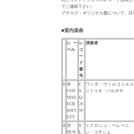
でご連絡下さい。
アナログ・オリジナル盤について、詳し
■室内楽曲
レー
レ
演奏者
ベル
コ
ー
ド
番
号
1
米
C
ワンダ・ヴィルコミルス
CON
S
ントリオ・バルボサ
NISS
Q-
EUR
20
SOCI
50
ETY
2
洪
S
ミクロシュ・ペレーニ、
HUN
L
ン・コチシュ