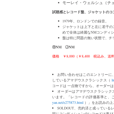
モーレイ・ウェルシュ（チ
試聴感とレコード盤、ジャケットのコ
1979年、ロンドンでの録音。
ジャケットは上下と左に若干の
めで全体は綺麗なNMコンディシ
盤は特に問題の無い状態で、チ
ⓇNM ⒿNM
価格 ￥8,000（￥8,400 税込み、
お問い合わせはこのエントリーに
しているアマデウスクラシックス（
h
コードは 一点物ですから、オーダー
オーダーはアマデウスクラシック
います。「レコードの評価基準と、
yan.net/e275873.html
）」をお読みの上
SOLDOUT、売約済と成ってい
同じコンディションのレコードは再び