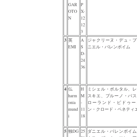
GAR
P
OTO
X-
N
12
12
3
3
英
A
ジャクリーヌ・デュ・プ
EMI
S
ニエル・バレンボイム
D-
24
36
4
仏
H
ミシェル・ポルタル、レ
harm
M
スキエ、ブルーノ・パス
onia
-
ローランド・ピドゥー
mund
11
ン・クロード・ペネティ
i
18
5
独DG
25
ダニエル・バレンボイム