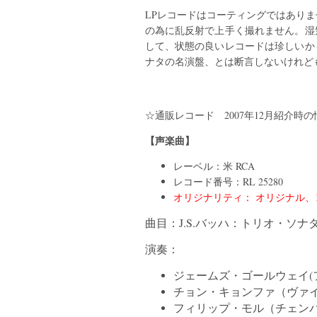
LPレコードはコーティングではあり
の為に乱反射で上手く撮れません。湿
して、状態の良いレコードは珍しいか
ナタの名演盤、とは断言しないけれど
☆通販レコード 2007年12月紹介時
【声楽曲】
レーベル：米 RCA
レコード番号：RL 25280
オリジナリティ： オリジナル、1
曲目：J.S.バッハ：トリオ・ソナタBWV
演奏：
ジェームズ・ゴールウェイ(
チョン・キョンファ（ヴァ
フィリップ・モル（チェン