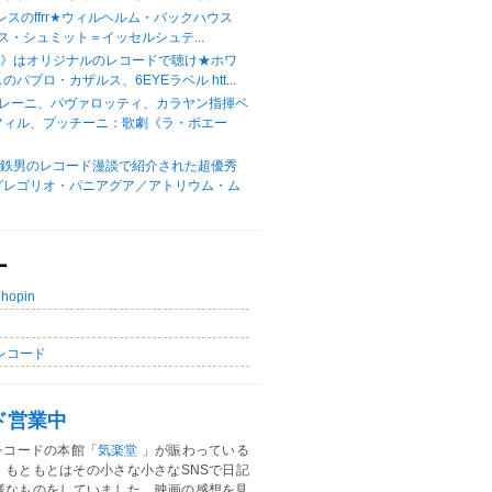
レスのffrr★ウィルヘルム・バックハウス
ハンス・シュミット＝イッセルシュテ...
歌》はオリジナルのレコードで聴け★ホワ
パブロ・カザルス、6EYEラベル htt...
フレーニ、パヴァロッティ、カラヤン指揮ベ
フィル、プッチーニ：歌劇《ラ・ボエー
岡鉄男のレコード漫談で紹介された超優秀
グレゴリオ・パニアグア／アトリウム・ム
ー
Chopin
レコード
ド営業中
レコードの本館「
気楽堂
」が賑わっている
。もともとはその小さな小さなSNSで日記
様なものをしていました。映画の感想を見