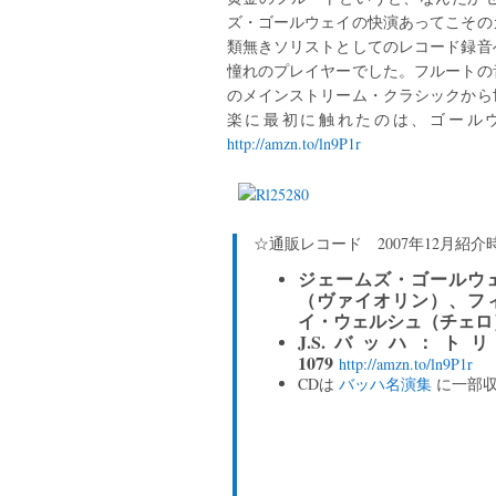
ズ・ゴールウェイの快演あってこその
類無きソリストとしてのレコード録音
憧れのプレイヤーでした。フルートの
のメインストリーム・クラシックから
楽に最初に触れたのは、ゴール
http://amzn.to/ln9P1r
☆通販レコード 2007年12月紹
ジェームズ・ゴールウ
（ヴァイオリン）、フ
イ・ウェルシュ（チェロ
J.S.バッハ：トリ
1079
http://amzn.to/ln9P1r
CDは
バッハ名演集
に一部収