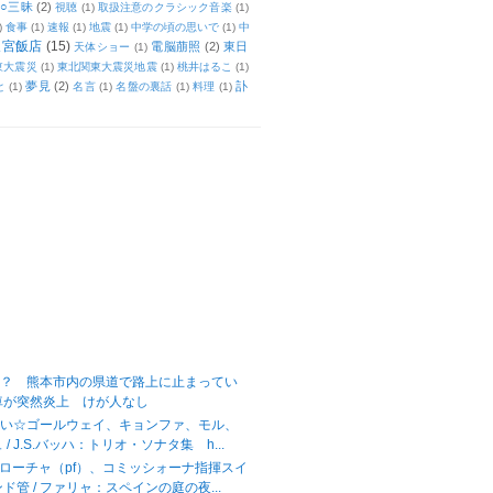
○三昧
(2)
視聴
(1)
取扱注意のクラシック音楽
(1)
)
食事
(1)
速報
(1)
地震
(1)
中学の頃の思いで
(1)
中
天宮飯店
(15)
電脳萠照
(2)
東日
天体ショー
(1)
東大震災
(1)
東北関東大震災地震
(1)
桃井はるこ
(1)
夢見
(2)
訃
と
(1)
名言
(1)
名盤の裏話
(1)
料理
(1)
！？ 熊本市内の県道で路上に止まってい
車が突然炎上 けが人なし
高い☆ゴールウェイ、キョンファ、モル、
/ J.S.バッハ：トリオ・ソナタ集 h...
ラローチャ（pf）、コミッシォーナ指揮スイ
ド管 / ファリャ：スペインの庭の夜...