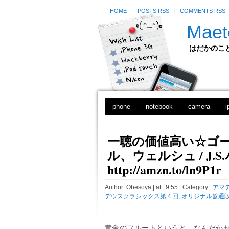
HOME
POSTS RSS
COMMENTS RSS
Maet
はだかのことのは
phone
notebook
camera
i
一聴の価値高い☆ゴ
ル、ウェルシュ / J
http://amzn.to/ln9P1r
Author:
Ohesoya
| at : 9:55 |
Category :
アマ
デウスクラシックス第４回
,
オリジナル盤通
黄金のフルートというと、なんだか