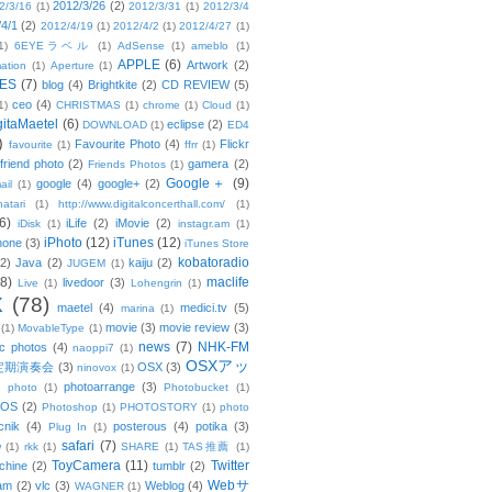
2012/3/26
(2)
2/3/16
(1)
2012/3/31
(1)
2012/3/4
/4/1
(2)
2012/4/19
(1)
2012/4/2
(1)
2012/4/27
(1)
1)
6EYEラベル
(1)
AdSense
(1)
ameblo
(1)
APPLE
(6)
Artwork
(2)
ation
(1)
Aperture
(1)
ES
(7)
blog
(4)
Brightkite
(2)
CD REVIEW
(5)
ceo
(4)
1)
CHRISTMAS
(1)
chrome
(1)
Cloud
(1)
gitaMaetel
(6)
eclipse
(2)
DOWNLOAD
(1)
ED4
)
Favourite Photo
(4)
Flickr
favourite
(1)
ffrr
(1)
friend photo
(2)
gamera
(2)
Friends Photos
(1)
Google＋
(9)
google
(4)
google+
(2)
ail
(1)
atari
(1)
http://www.digitalconcerthall.com/
(1)
6)
iLife
(2)
iMovie
(2)
iDisk
(1)
instagr.am
(1)
iPhoto
(12)
iTunes
(12)
hone
(3)
iTunes Store
kobatoradio
(2)
Java
(2)
kaiju
(2)
JUGEM
(1)
(8)
maclife
livedoor
(3)
Live
(1)
Lohengrin
(1)
X
(78)
maetel
(4)
medici.tv
(5)
marina
(1)
movie
(3)
movie review
(3)
(1)
MovableType
(1)
news
(7)
NHK-FM
c photos
(4)
naoppi7
(1)
OSXアッ
定期演奏会
(3)
OSX
(3)
ninovox
(1)
photoarrange
(3)
photo
(1)
Photobucket
(1)
OS
(2)
Photoshop
(1)
PHOTOSTORY
(1)
photo
cnik
(4)
posterous
(4)
potika
(3)
Plug In
(1)
safari
(7)
w
(1)
rkk
(1)
SHARE
(1)
TAS推薦
(1)
ToyCamera
(11)
Twitter
chine
(2)
tumblr
(2)
Webサ
am
(2)
vlc
(3)
Weblog
(4)
WAGNER
(1)