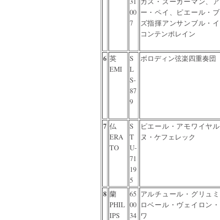
31
カス・ズーカーマン、ア
00
ー・ペイ、ピエール・ブ
7
ズ指揮アンサンブル・イ
コンテンポレイン
6
英
S
ボロディン弦楽四重奏団
EMI
L
S-
87
9
7
仏
S
ピエール・アモワイヤル
ERA
T
ヌ・ケフェレック
TO
U-
71
19
5
8
蘭
65
アルチュール・グリュミ
PHIL
00
ロベール・ヴェイロン・
IPS
34
ワ