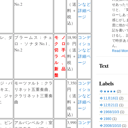
No.2
（送
ンなど
せあった
料＋
詳細ペ
りと、「気
ローしあ
税
ージ
感じがしま
込）
度に他か
記を書い
けるし、読
モノ
レ、ダ
ブラームス：チェ
18,90
コンデ
で時折あ
クロ
ロ・ソナタNo.1、
0円
ィショ
ん。
切手
No.2
（送
ンなど
Read Mor
ラベ
料＋
詳細ペ
ル、
税
ージ
Text
新品
込）
盤
Labels
ジ・パ
モーツァルト：クラ
7,350
コンデ
キエ、
リネット五重奏曲、
円
ィショ
★★★★
(2)
、ジャ
クラリネット三重奏
（送
ンなど
11月16日
(2)
エ
曲
料＋
詳細ペ
12月21日
(1)
税
ージ
1968/10/3
(1)
込）
1980
(1)
、ピン
アルバンベルク：室
3,990
コンデ
2008/10/10
(1)