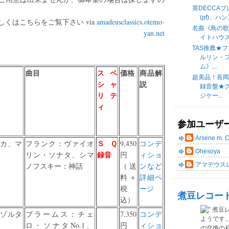
英DECCAプ
(pf)、
くはこちらをご覧下さい via
amadeusclassics.otemo-
名曲《鳥の
yan.net
イトハウスの
TAS推薦★
ルリン・
ム》...
曲目
スペ
価格
商品解
超美品！長
シャ
説
録音盤★
リテ
ジケー...
ィ
参加ユーザ
Arsene m. 
ＳＱ
カ、マ
フランク：ヴァイオ
9,450
コンデ
Ohesoya
録音
リン・ソナタ、シマ
円
ィショ
ノフスキー：神話
（送
ンなど
アマデウス
料＋
詳細ペ
税
ージ
煮豆レコー
込）
煮豆
ゾルタ
ブラームス：チェ
7,350
コンデ
ようです
ロ・ソナタNo.1、
円
ィショ
の交換の