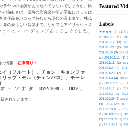
Featured Vi
カラヤンの怪演があったのではないでしょうか。比
への熱心さは、当時の吹奏楽を学ぶ学生にとっては
音楽作品をバロック時代から現代の音楽まで、独仏
Labels
世界の愛らしい音楽まで。なかでもアイリッシュ音
ウェイのレコーディングあってこそでした。
★★★★
(2)
11月
2008/10/10
(1)
20
2011/10/12
(3)
20
2011/10/21
(2)
201
2011/10/5
(3)
2011/
2011/11/11
(2)
(1)
在庫有り
介時の情報
☆
2011/11/15
(2)
201
2011/11/2
(2)
201
ェイ（フルート）、チョン・キョンファ
2011/11/26
(2)
20
ィリップ・モル（チェンバロ）、モーレ
2011/11/4
(4)
2011/
）
2011/11/9
(5)
(1)
オ・ソナタ BWV1038、1039、
2011/12/12
(1)
201
2011/12/2
(1)
2011
録されています。
2011/12/29
(2)
2011/
(4)
2011/12/6
(1)
2011/9/23
(1)
2011/9
2011/9/30
(2)
201
(1)
(2)
2012/1/22
(1)
201
(1)
2012/2/13
(1)
201