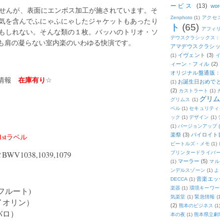
ービス
(13)
wor
ませんが、表面にエンボス加工が施されています。そ
Zenphoto
(1)
アクセ
気を含んでふにゃふにゃしたジャケットもあったり
ト
(65)
アフィ
もしれない。そんな類の１枚。バッハのトリオ・ソ
デウスクラシックス
も肩の凝らない室内楽のいわゆる快演です。
アマデウスクラシッ
イヴェント
(3)
(1)
ィーン・フィル
(2)
オリジナル盤通販：2
在庫有り
の情報
☆
お誕生日おめで
(1)
(2)
カストラート
(1)
グリ
グリムス
(1)
ベル
(1)
セキュリティ
ック
(1)
デザイン
(1)
(1)
バージョンアップ
楽祭
(3)
バイロイト音
stラベル
ビートルズ・メモ
(1)
1038,1039,1079
プリンタードライバ
マーラー
(5)
(1)
マル
ンデルスゾーン
(1)
よ
音楽エッ
DECCA
(1)
楽器
(1)
環境キーワー
フルート)
気楽堂
(1)
緊急情報
(
イオリン）
(2)
熊本のビジネス
(1
バロ）
本の夜
(1)
熊本県立劇