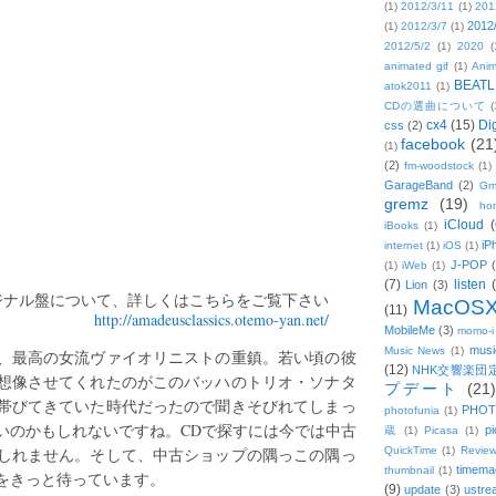
(1)
2012/3/11
(1)
201
2012
(1)
2012/3/7
(1)
2012/5/2
(1)
2020
(
animated gif
(1)
Anim
BEATL
atok2011
(1)
CDの選曲について
(
cx4
(15)
Di
css
(2)
facebook
(21
(1)
(2)
fm-woodstock
(1)
GarageBand
(2)
Gm
gremz
(19)
hon
iCloud
(
iBooks
(1)
iP
internet
(1)
iOS
(1)
J-POP
(1)
iWeb
(1)
(7)
listen
Lion
(3)
ジナル盤について、詳しくはこちらをご覧下さい
MacOS
(11)
http://amadeusclassics.otemo-yan.net/
MobileMe
(3)
momo-i
musi
Music News
(1)
、最高の女流ヴァイオリニストの重鎮。若い頃の彼
(12)
NHK交響楽団
想像させてくれたのがこのバッハのトリオ・ソナタ
プデート
(21)
帯びてきていた時代だったので聞きそびれてしまっ
PHOT
photofunia
(1)
いのかもしれないですね。CDで探すには今では中古
pi
蔵
(1)
Picasa
(1)
しれません。そして、中古ショップの隅っこの隅っ
QuickTime
(1)
Revie
timema
thumbnail
(1)
をきっと待っています。
(9)
update
(3)
ustre