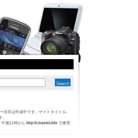
ー項目は作成中です。サイトタイトル、
す。
日、午後11時から
http://i.maetel.info
で運用