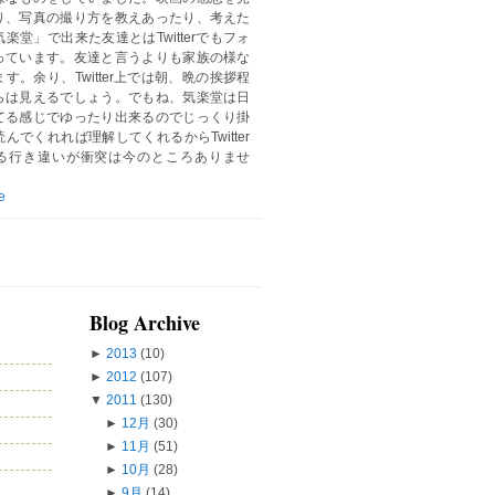
り、写真の撮り方を教えあったり、考えた
楽堂」で出来た友達とはTwitterでもフォ
っています。友達と言うよりも家族の様な
す。余り、Twitter上では朝、晩の挨拶程
らは見えるでしょう。でもね、気楽堂は日
てる感じでゆったり出来るのでじっくり掛
んでくれれば理解してくれるからTwitter
る行き違いが衝突は今のところありませ
e
Blog Archive
►
2013
(10)
►
2012
(107)
▼
2011
(130)
►
12月
(30)
►
11月
(51)
►
10月
(28)
►
9月
(14)