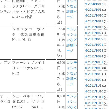
ントニ
内協奏曲、ピアノ・
円
ィショ
2008/10/12
(1)
ーレー
ソナタOp.1、クラリ
（送
ンなど
2011/10/1
(1)
ンテル
ネットとピアノの為
料＋
詳細ペ
2011/10/10
(2)
の４つの小品
税
ージ
込）
2011/10/12
(3)
2011/10/13
(2)
ショスタコーヴィ
18,90
コンデ
2011/10/2
(1)
チ：弦楽四重奏曲
0円
ィショ
No.1～No.13
（送
ンなど
2011/10/20
(1)
料＋
詳細ペ
2011/10/21
(2)
税
ージ
2011/10/23
(1)
込）
2011/10/24
(2)
、アン
フォーレ：ヴァイオ
6,300
コンデ
2011/10/31
(1)
リン・ソナタNo.1、
円
ィショ
2011/10/5
(3)
No.2
（送
ンなど
2011/10/8
(1)
料＋
詳細ペ
2011/10/9
(1)
税
ージ
2011/11/1
(1)
込）
2011/11/10
(1)
オー、
シューベルト：ソナ
8,400
コンデ
2011/11/11
(2)
ラクロ
タD.574、ソナタ
円
ィショ
2011/11/12
(2)
Op.137 No.1、
（送
ンなど