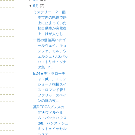
▼
6月
(7)
ミステリー！？ 熊
本市内の県道で路
上に止まっていた
軽自動車が突然炎
上 けが人なし
一聴の価値高い☆ゴ
ールウェイ、キョ
ンファ、モル、ウ
ェルシュ / J.S.バッ
ハ：トリオ・ソナ
タ集 h...
ED4★デ・ラローチ
ャ（pf）、コミッ
シォーナ指揮スイ
ス・ロマンド管 /
ファリャ：スペイ
ンの庭の夜...
英DECCAプレスの
ffrr★ウィルヘル
ム・バックハウス
(pf)、ハンス・シュ
ミット＝イッセル
シュテ...