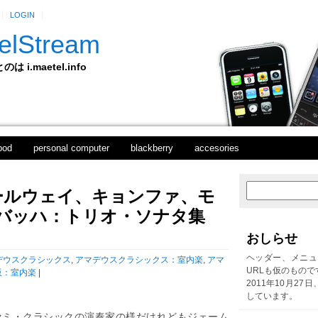
LOGIN
elStream
 i.maetel.info
pod
personal computer
blackberry
accesories
ールウェイ、キョンファ、モ
次
ホ
の
ー
.S.バッハ：トリオ・ソナタ集
投
ム
稿
おしらせ
前
の
ヘッダー、メニュ
デウスクラシックス
,
アマデウスクラシックス：室内楽
,
アマ
投
URLも仮のもので
販：室内楽
|
稿
2011年10月27
しています。
セミ・クラシックの演奏家の様だけれどもジェーム