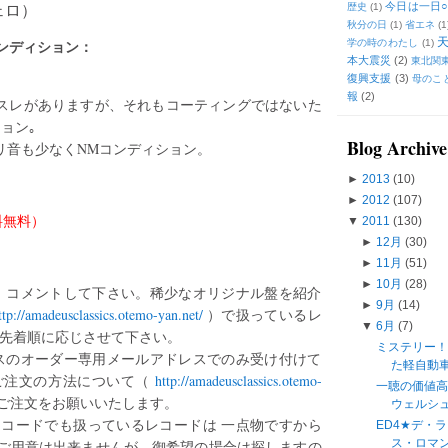
ェロ）
今日は一日○
歴史
(1)
秋分の日
(1)
省エネ
(1
ンディション：
学の時のわたし
(1)
本大震災
(2)
東北関
復興支援
(3)
母のこ
報
(2)
スレがありますが、それもコーティングではないた
ョン｡
Blog Archive
リ音も少なくNMコンディション。
►
2013
(10)
►
2012
(107)
送料無料）
▼
2011
(130)
►
12月
(30)
►
11月
(51)
►
10月
(28)
、コメントして下さい。稀少なオリジナル盤を紹介
►
9月
(14)
ttp://amadeusclassics.otemo-yan.net/
）で扱っているレ
▼
6月
(7)
は先着順に応じさせて下さい。
ミステリー
スのオーダー専用メールアドレスでのみ受け付けて
た軽自動
ご注文の方法について（
http://amadeusclassics.otemo-
一聴の価値
ご注文をお願いいたします。
ウェルシュ 
るレコードでも扱っているレコードは 一点物ですから
ED4★デ・
ス・ロマン
ご用意は出来ませんが、御希望の場合は探しますの