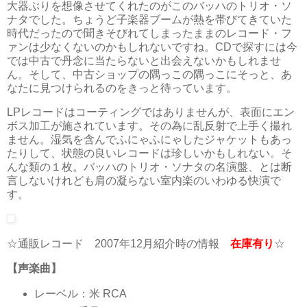
大器ぶりを想像させてくれたのがこのバッハのトリオ・ソ
ナタでした。ちょうど子楽器ブームが熱を帯びてきていた
時代だったので聞きそびれてしまったままのレコード・フ
ァンは少なくないのかもしれないですね。CDで探すには今
では中古で丹念に当たらないと出会えないかもしれませ
ん。そして、中古ショップの隅っこの隅っこにそっと、あ
なたに見つけられるのをきっと待っています。
LPレコードはコーティングではありませんが、表面にエン
ボス加工が施されています。その為に乱反射で上手く撮れ
ません。湿気を含んでふにゃふにゃしたジャケットもあっ
たりして、状態の良いレコードは珍しいかもしれない。そ
んな類の１枚。バッハのトリオ・ソナタの名演盤、とは断
言しないけれども肩の凝らない室内楽のいわゆる快演で
す。
☆通販レコード 2007年12月紹介時の情報
在庫有り
☆
【声楽曲】
レーベル：米 RCA