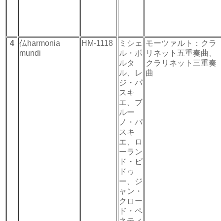
4
仏harmonia
HM-1118
ミシェ
モーツァルト：クラ
mundi
ル・ポ
リネット五重奏曲、
ルタ
クラリネット三重奏
ル、レ
曲
ジ・パ
スキ
エ、ブ
ルー
ノ・パ
スキ
エ、ロ
ーラン
ド・ピ
ドゥ
ー、ジ
ャン・
クロー
ド・ペ
ネティ