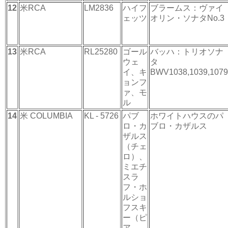
12
米RCA
LM2836
ハイフ
ブラームス：ヴァイ
ェッツ
オリン・ソナタNo.3
13
米RCA
RL25280
ゴール
バッハ：トリオソナ
ウェ
タ
イ、キ
BWV1038,1039,1079
ョンフ
ァ、モ
ル
14
米 COLUMBIA
KL - 5726
パブ
ホワイトハウスのパ
ロ・カ
ブロ・カザルス
ザルス
（チェ
ロ）、
ミエチ
スラ
フ・ホ
ルショ
フスキ
ー（ピ
ア