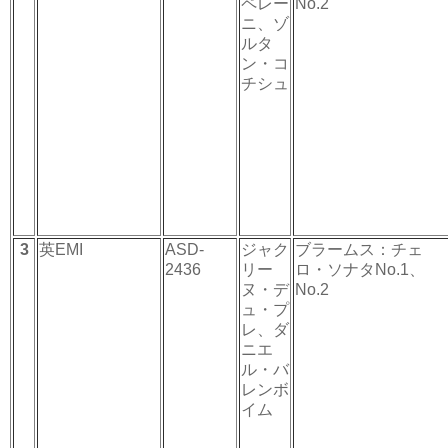
ペレー
No.2
ニ、ゾ
ルタ
ン・コ
チシュ
3
英EMI
ASD-
ジャク
ブラームス：チェ
2436
リー
ロ・ソナタNo.1、
ヌ・デ
No.2
ュ・プ
レ、ダ
ニエ
ル・バ
レンボ
イム