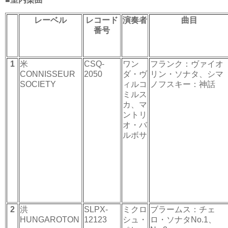
レーベル
レコード
演奏者
曲目
番号
1
米
CSQ-
ワン
フランク：ヴァイオ
CONNISSEUR
2050
ダ・ヴ
リン・ソナタ、シマ
SOCIETY
ィルコ
ノフスキー：神話
ミルス
カ、マ
ントリ
オ・バ
ルボサ
2
洪
SLPX-
ミクロ
ブラームス：チェ
HUNGAROTON
12123
シュ・
ロ・ソナタNo.1、