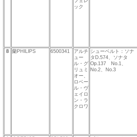
フェレ
ック
8
蘭PHILIPS
6500341
アルチ
シューベルト：ソナ
ュー
タD.574、ソナタ
ル・グ
Op.137 No.1、
リュミ
No.2、No.3
オー、
ロベー
ル・ヴ
ェイロ
ン・ラ
クロワ