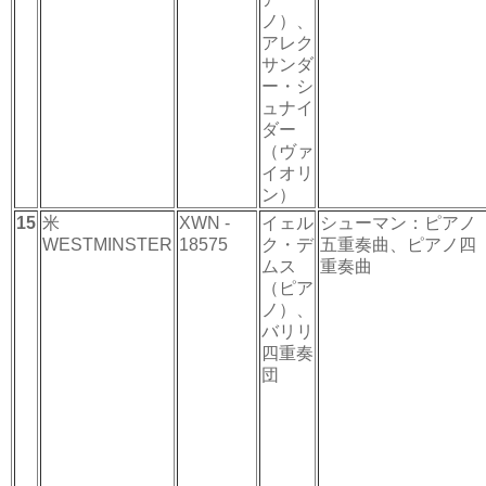
ノ）、
アレク
サンダ
ー・シ
ュナイ
ダー
（ヴァ
イオリ
ン）
15
米
XWN -
イェル
シューマン：ピアノ
WESTMINSTER
18575
ク・デ
五重奏曲、ピアノ四
ムス
重奏曲
（ピア
ノ）、
バリリ
四重奏
団