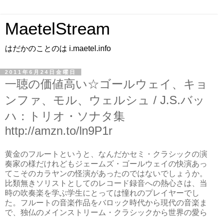
MaetelStream
はだかのことのは i.maetel.info
2011年6月24日金曜日
一聴の価値高い☆ゴールウェイ、キョ
ンファ、モル、ウェルシュ / J.S.バッ
ハ：トリオ・ソナタ集
http://amzn.to/ln9P1r
黄金のフルートというと、なんだかセミ・クラシックの演
奏家の様だけれどもジェームズ・ゴールウェイの快演あっ
てこそのカラヤンの怪演があったのではないでしょうか。
比類無きソリストとしてのレコード録音への熱心さは、当
時の吹奏楽を学ぶ学生にとっては憧れのプレイヤーでし
た。フルートの音楽作品をバロック時代から現代の音楽ま
で、独仏のメインストリーム・クラシックから世界の愛ら