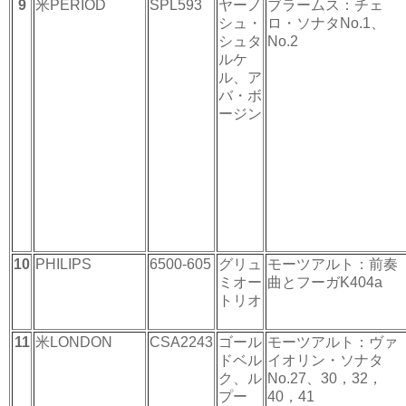
9
米PERIOD
SPL593
ヤーノ
ブラームス：チェ
シュ・
ロ・ソナタNo.1、
シュタ
No.2
ルケ
ル、ア
バ・ボ
ージン
10
PHILIPS
6500-605
グリュ
モーツアルト：前奏
ミオー
曲とフーガK404a
トリオ
11
米LONDON
CSA2243
ゴール
モーツアルト：ヴァ
ドベル
イオリン・ソナタ
ク、ル
No.27、30，32，
プー
40，41