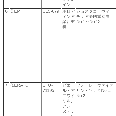
イン
6
英EMI
SLS-879
ボロデ
ショスタコーヴィ
ィン弦
チ：弦楽四重奏曲
楽四重
No.1～No.13
奏団
7
仏ERATO
STU-
ピエー
フォーレ：ヴァイオ
71195
ル・ア
リン・ソナタNo.1、
モワイ
No.2
ヤル、
アン
ヌ・ケ