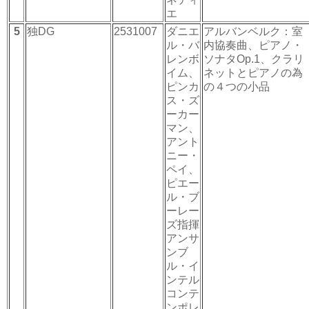
エ
5
独DG
2531007
ダニエ
アルバンベルク：室
ル・バ
内協奏曲、ピアノ・
レンボ
ソナタOp.1、クラリ
イム、
ネットとピアノの為
ピンカ
の４つの小品
ス・ズ
ーカー
マン、
アント
ニー・
ペイ、
ピエー
ル・ブ
ーレー
ズ指揮
アンサ
ンブ
ル・イ
ンテル
コンテ
ンポレ