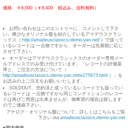
価格 ￥8,000（￥8,400 税込み、送料無料）
お問い合わせはこのエントリーに、コメントして下さ
い。稀少なオリジナル盤を紹介しているアマデウスクラシ
ックス（
http://amadeusclassics.otemo-yan.net/
）で扱って
いるレコードは 一点物ですから、オーダーは先着順に応じ
させて下さい。
オーダーはアマデウスクラシックスのオーダー専用メー
ルアドレスでのみ受け付けています。「レコードの評価基
準と、ご注文の方法について（
http://amadeusclassics.otemo-yan.net/e275873.html
）」を
お読みの上ご注文をお願いいたします。
SOLDOUT、売約済と成っているレコードでも扱ってい
るレコードは 一点物ですから同じコンディションのレコー
ドは再びご用意は出来ませんが、御希望の場合は探します
のでご連絡下さい。
アナログ・オリジナル盤について、詳しくはこちらをご覧
下さい via
amadeusclassics.otemo-yan.net
■室内楽曲